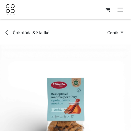
Přejít na obsah
Čokoláda & Sladké
Ceník