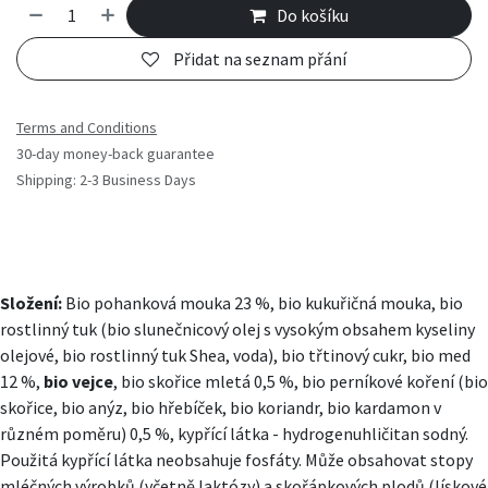
Do košíku
Přidat na seznam přání
Terms and Conditions
30-day money-back guarantee
Shipping: 2-3 Business Days
Složení:
Bio pohanková mouka 23 %, bio kukuřičná mouka, bio
rostlinný tuk (bio slunečnicový olej s vysokým obsahem kyseliny
olejové, bio rostlinný tuk Shea, voda), bio třtinový cukr, bio med
12 %,
bio vejce
, bio skořice mletá 0,5 %, bio perníkové koření (bio
skořice, bio anýz, bio hřebíček, bio koriandr, bio kardamon v
různém poměru) 0,5 %, kypřící látka - hydrogenuhličitan sodný.
Použitá kypřící látka neobsahuje fosfáty. Může obsahovat stopy
mléčných výrobků (včetně laktózy) a skořápkových plodů (lískové