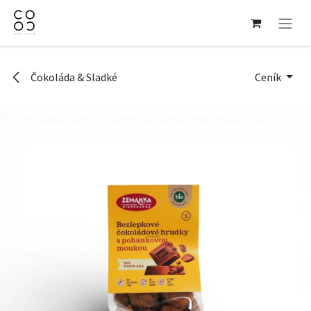
Přejít na obsah
Čokoláda & Sladké
Ceník