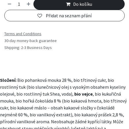
Do košíku
Přidat na seznam přání
Terms and Conditions
30-day money-back guarantee
Shipping: 2-3 Business Days
Složení:
Bio pohanková mouka 28 %, bio třtinový cukr, bio
rostlinný tuk (bio slunečnicový olej s vysokým obsahem kyseliny
olejové, bio rostlinný tuk Shea, voda),
bio vejce
, bio kukuřičná
mouka, bio hořká čokoláda 8 % (bio kakaová hmota, bio třtinový
cukr, bio kakaové máslo – obsah kakaové složky v čokoládě
nejméně 60 %, bio vanilkový extrakt), bio kakaový prášek 2,8 %,
přírodní vanilkové aroma. Neobsahuje žádné kypřící látky. Může
obsahovat stopy mléčných výrobků (včetně laktózy) a