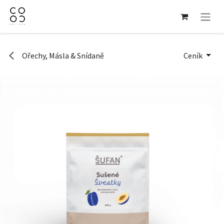
Přejít na obsah
Ořechy, Másla & Snídaně
Ceník