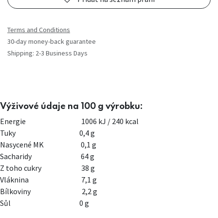
Terms and Conditions
30-day money-back guarantee
Shipping: 2-3 Business Days
Výživové údaje na 100 g výrobku:
Energie
​1006 kJ / 240 kcal
Tuky
​0,4 g
Nasycené MK
0,1 g​
Sacharidy
64 g​
Z toho cukry
​38 g
Vláknina
​7,1 g
Bílkoviny
​2,2 g
Sůl
​0 g