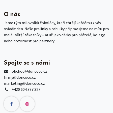
O nás
Jsme tým milovníků čokolády, kteří chtějí každému z vás
osladit den. Naše pralinky a tabulky připravujeme na míru pro
malé i větší zákazníky – ať už jako dárky pro přátelé, kolegy,
nebo pozornost pro partnery.
Spojte se s námi
obchod
@doncoco.cz
firmy@doncoco.cz
marketing@doncoco.cz
+420 604 387 327