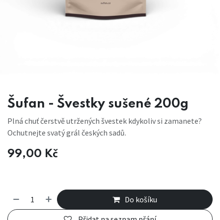
Šufan - Švestky sušené 200g
Plná chuť čerstvě utržených švestek kdykoliv si zamanete?
Ochutnejte svatý grál českých sadů.
99,00
Kč
Do košíku
Přidat na seznam přání