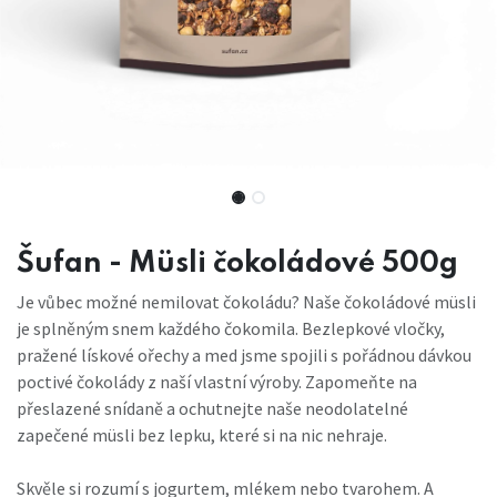
Šufan - Müsli čokoládové 500g
Je vůbec možné nemilovat čokoládu? Naše čokoládové müsli
je splněným snem každého čokomila. Bezlepkové vločky,
pražené lískové ořechy a med jsme spojili s pořádnou dávkou
poctivé čokolády z naší vlastní výroby. Zapomeňte na
přeslazené snídaně a ochutnejte naše neodolatelné
zapečené müsli bez lepku, které si na nic nehraje.
Skvěle si rozumí s jogurtem, mlékem nebo tvarohem. A