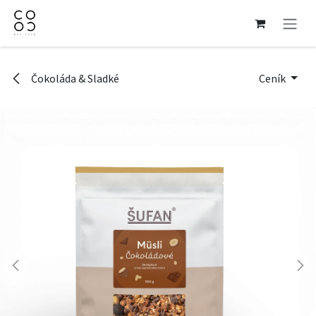
Přejít na obsah
Čokoláda & Sladké
Ceník