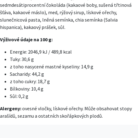
sedmdesátiprocentní čokoláda (kakaové boby, sušená třtinová
šťáva, kakaové máslo), med, rýžový sirup, lískové ořechy,
slunečnicová pasta, lněná semínka, chia semínka (Salvia
hispanica), kakaový prášek, sůl.
Výživové údaje na 100 g:
Energie: 2046,9 kJ / 489,8 kcal
Tuky: 30,6 g
z toho nasycené mastné kyseliny: 14,9 g
Sacharidy: 44,2 g
z toho cukry: 18,7 g
Bílkoviny: 10,4 g
Sůl: 0,2 g
Alergeny:
ovesné vločky, lískové ořechy. Může obsahovat stopy
arašídů, sezamu a ostatních skořápkových plodů.