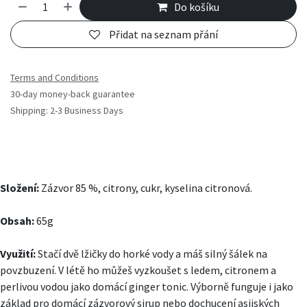
Do košíku
Přidat na seznam přání
Terms and Conditions
30-day money-back guarantee
Shipping: 2-3 Business Days
Složení:
Zázvor 85 %, citrony, cukr, kyselina citronová.
Obsah:
65g
Využití:
Stačí dvě lžičky do horké vody a máš silný šálek na
povzbuzení. V létě ho můžeš vyzkoušet s ledem, citronem a
perlivou vodou jako domácí ginger tonic. Výborně funguje i jako
základ pro domácí zázvorový sirup nebo dochucení asijských