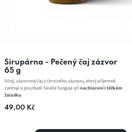
Sirupárna - Pečený čaj zázvor
65 g
Silný, zázvorový čaj z čerstvého zázvoru, který příjemně
zahřeje a povzbudí. Skvěle funguje při
nachlazení i těžkém
žaludku
.
49,00
Kč