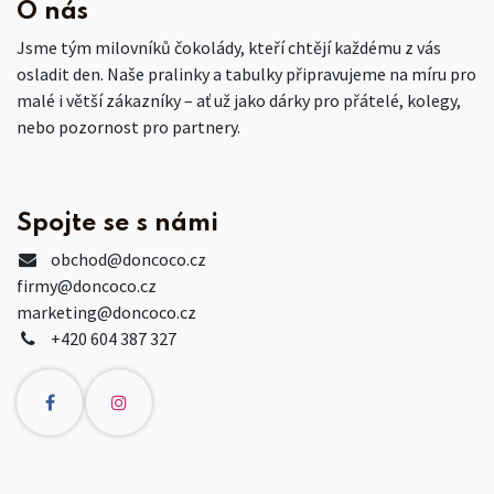
O nás
Jsme tým milovníků čokolády, kteří chtějí každému z vás
osladit den. Naše pralinky a tabulky připravujeme na míru pro
malé i větší zákazníky – ať už jako dárky pro přátelé, kolegy,
nebo pozornost pro partnery.
Spojte se s námi
obchod
@doncoco.cz
firmy@doncoco.cz
marketing@doncoco.cz
+420 604 387 327