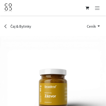
Přejít na obsah
Čaj & Bylinky
Ceník