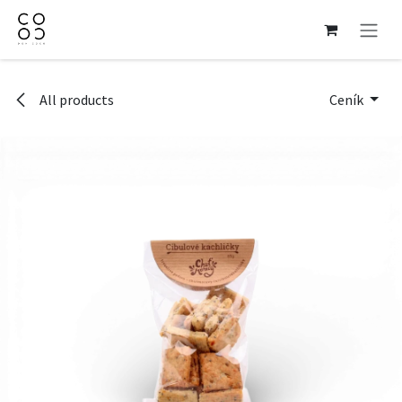
Přejít na obsah
All products
Ceník