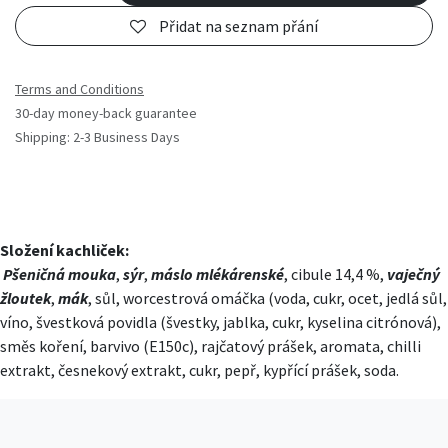
Přidat na seznam přání
Terms and Conditions
30-day money-back guarantee
Shipping: 2-3 Business Days
Složení kachliček:
Pšeničná mouka
,
sýr
,
máslo mlékárenské
, cibule 14,4 %,
vaječný
žloutek
,
mák
, sůl, worcestrová omáčka (voda, cukr, ocet, jedlá sůl,
víno, švestková povidla (švestky, jablka, cukr, kyselina citrónová),
směs koření, barvivo (E150c), rajčatový prášek, aromata, chilli
extrakt, česnekový extrakt, cukr, pepř, kypřící prášek, soda.