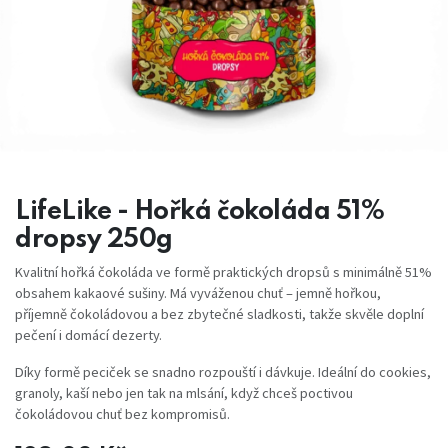
LifeLike - Hořká čokoláda 51%
dropsy 250g
Kvalitní hořká čokoláda ve formě praktických dropsů s minimálně 51%
obsahem kakaové sušiny. Má vyváženou chuť – jemně hořkou,
příjemně čokoládovou a bez zbytečné sladkosti, takže skvěle doplní
pečení i domácí dezerty.
Díky formě peciček se snadno rozpouští i dávkuje. Ideální do cookies,
granoly, kaší nebo jen tak na mlsání, když chceš poctivou
čokoládovou chuť bez kompromisů.