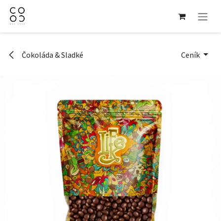
Přejít na obsah
Čokoláda & Sladké
Ceník