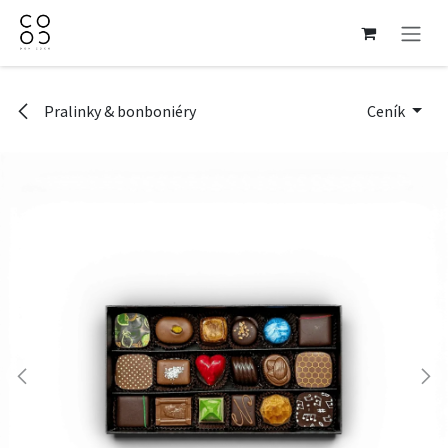
Přejít na obsah
Pralinky & bonboniéry
Ceník