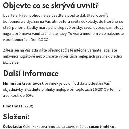
Objevte co se skrývá uvnitř
Uvařte si kávu, pohodlně se usaďte a pojďte dál. Stačí otevřít
bonboniéru a dýchne na Vás atmosféra světa čokolády, do kterého se
stačí ponořit. Sladký marcipán, křupavé oříšky, svěží ovoce, sametový
nugát, prémiová vanilka či chutě kávy. To vše a mnohem více naleznete
v bonboniérách Don COCO.
Záleží jen na Vás zda dáte přednost čistě mléčné variantě, zda jste
milovníci nugátové nebo chcete výběr těch nejlepších pralinek v edici
Exclusive.
Další informace
Minimální trvanlivost
pralinek je 60 dní od data odeslání Vaší
objednávky. Skladujte pralinky nejlépe při teplotách 16-20°C v temnu
a vlhkosti do 60%.
Hmotnost:
220g
Složení:
Čokoláda:
Cukr, kakaová hmota, kakaové máslo,
sušené mléko,