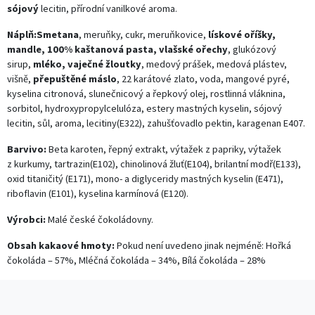
sójový
lecitin, přírodní vanilkové aroma.
Náplň:Smetana
, meruňky, cukr, meruňkovice,
lískové oříšky,
mandle, 100% kaštanová pasta, vlašské ořechy
, glukózový
sirup,
mléko, vaječné žloutky
, medový prášek, medová plástev,
višně,
přepuštěné máslo
, 22 karátové zlato, voda, mangové pyré,
kyselina citronová, slunečnicový a řepkový olej, rostlinná vláknina,
sorbitol, hydroxypropylcelulóza, estery mastných kyselin, sójový
lecitin, sůl, aroma, lecitiny(E322), zahušťovadlo pektin, karagenan E407.
Barvivo:
Beta karoten, řepný extrakt, výtažek z papriky, výtažek
z kurkumy, tartrazin(E102), chinolinová žluť(E104), brilantní modř(E133),
oxid titaničitý (E171), mono- a diglyceridy mastných kyselin (E471),
riboflavin (E101), kyselina karmínová (E120).
Výrobci:
Malé české čokoládovny.
Obsah kakaové hmoty:
Pokud není uvedeno jinak nejméně: Hořká
čokoláda – 57%, Mléčná čokoláda – 34%, Bílá čokoláda – 28%