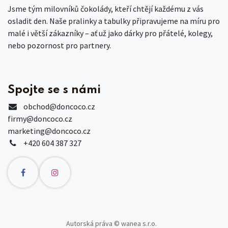
Jsme tým milovníků čokolády, kteří chtějí každému z vás
osladit den. Naše pralinky a tabulky připravujeme na míru pro
malé i větší zákazníky – ať už jako dárky pro přátelé, kolegy,
nebo pozornost pro partnery.
Spojte se s námi
obchod
@doncoco.cz
firmy@doncoco.cz
marketing@doncoco.cz
+420 604 387 327
Autorská práva © wanea s.r.o.