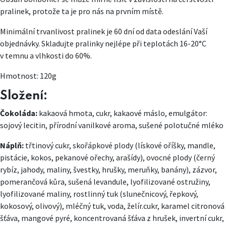
pralinek, protože ta je pro nás na prvním místě.
Minimální trvanlivost pralinek je 60 dní od data odeslání Vaší
objednávky. Skladujte pralinky nejlépe při teplotách 16-20°C
v temnu a vlhkosti do 60%.
Hmotnost: 120g
Složení:
Čokoláda:
kakaová hmota, cukr, kakaové máslo, emulgátor:
sojový lecitin, přírodní vanilkové aroma, sušené polotučné mléko
Náplň:
třtinový cukr, skořápkové plody (lískové oříšky, mandle,
pistácie, kokos, pekanové ořechy, arašídy), ovocné plody (černý
rybíz, jahody, maliny, švestky, hrušky, meruňky, banány), zázvor,
pomerančová kůra, sušená levandule, lyofilizované ostružiny,
lyofilizované maliny, rostlinný tuk (slunečnicový, řepkový,
kokosový, olivový), mléčný tuk, voda, želír.cukr, karamel citronová
šťáva, mangové pyré, koncentrovaná šťáva z hrušek, invertní cukr,