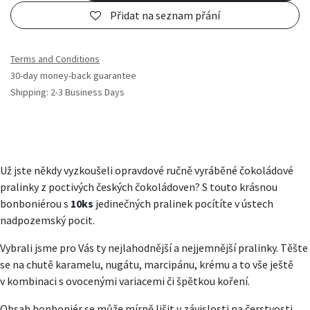
Přidat na seznam přání
Terms and Conditions
30-day money-back guarantee
Shipping: 2-3 Business Days
Už jste někdy vyzkoušeli opravdové ručně vyráběné čokoládové
pralinky z poctivých českých čokoládoven? S touto krásnou
bonboniérou s
10ks
jedinečných pralinek
pocítíte v ústech
nadpozemský pocit.
Vybrali jsme pro Vás ty nejlahodnější a nejjemnější pralinky. Těšte
se na chutě karamelu, nugátu, marcipánu, krému a to vše ještě
v kombinaci s ovocenými variacemi či špětkou koření.
Obsah bonboniér se může mírně lišit v závislosti na čerstvosti