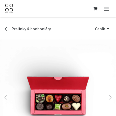
Přejít na obsah
Pralinky & bonboniéry
Ceník