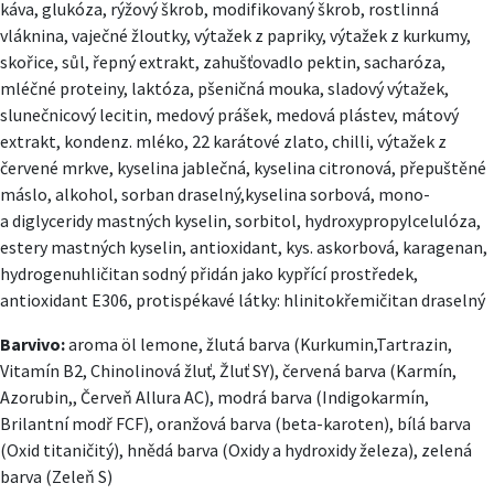
káva, glukóza, rýžový škrob, modifikovaný škrob, rostlinná
vláknina, vaječné žloutky, výtažek z papriky, výtažek z kurkumy,
skořice, sůl, řepný extrakt, zahušťovadlo pektin, sacharóza,
mléčné proteiny, laktóza, pšeničná mouka, sladový výtažek,
slunečnicový lecitin, medový prášek, medová plástev, mátový
extrakt, kondenz. mléko, 22 karátové zlato, chilli, výtažek z
červené mrkve, kyselina jablečná, kyselina citronová, přepuštěné
máslo, alkohol, sorban draselný,kyselina sorbová, mono-
a diglyceridy mastných kyselin, sorbitol, hydroxypropylcelulóza,
estery mastných kyselin, antioxidant, kys. askorbová, karagenan,
hydrogenuhličitan sodný přidán jako kypřící prostředek,
antioxidant E306, protispékavé látky: hlinitokřemičitan draselný
Barvivo:
aroma öl lemone, žlutá barva (Kurkumin,Tartrazin,
Vitamín B2, Chinolinová žluť, Žluť SY), červená barva (Karmín,
Azorubin,, Červeň Allura AC), modrá barva (Indigokarmín,
Brilantní modř FCF), oranžová barva (beta-karoten), bílá barva
(Oxid titaničitý), hnědá barva (Oxidy a hydroxidy železa), zelená
barva (Zeleň S)