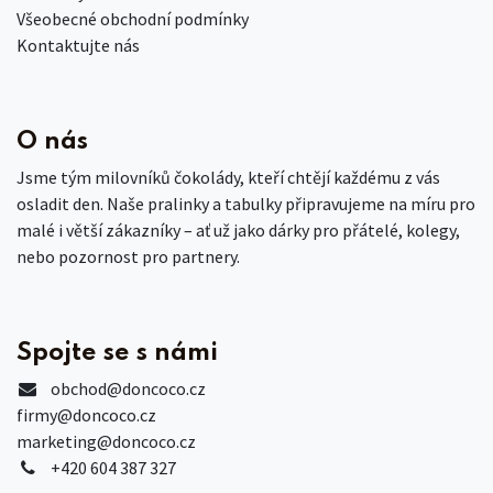
Všeobecné obchodní podmínky
Kontaktujte nás
O nás
Jsme tým milovníků čokolády, kteří chtějí každému z vás
osladit den. Naše pralinky a tabulky připravujeme na míru pro
malé i větší zákazníky – ať už jako dárky pro přátelé, kolegy,
nebo pozornost pro partnery.
Spojte se s námi
obchod
@doncoco.cz
firmy@doncoco.cz
marketing@doncoco.cz
+420 604 387 327