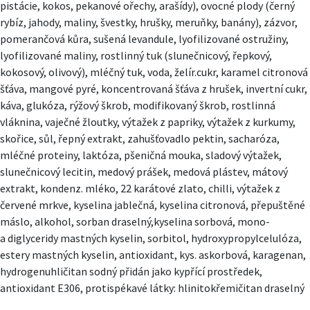
pistácie, kokos, pekanové ořechy, arašídy), ovocné plody (černý
rybíz, jahody, maliny, švestky, hrušky, meruňky, banány), zázvor,
pomerančová kůra, sušená levandule, lyofilizované ostružiny,
lyofilizované maliny, rostlinný tuk (slunečnicový, řepkový,
kokosový, olivový), mléčný tuk, voda, želír.cukr, karamel citronová
šťáva, mangové pyré, koncentrovaná šťáva z hrušek, invertní cukr,
káva, glukóza, rýžový škrob, modifikovaný škrob, rostlinná
vláknina, vaječné žloutky, výtažek z papriky, výtažek z kurkumy,
skořice, sůl, řepný extrakt, zahušťovadlo pektin, sacharóza,
mléčné proteiny, laktóza, pšeničná mouka, sladový výtažek,
slunečnicový lecitin, medový prášek, medová plástev, mátový
extrakt, kondenz. mléko, 22 karátové zlato, chilli, výtažek z
červené mrkve, kyselina jablečná, kyselina citronová, přepuštěné
máslo, alkohol, sorban draselný,kyselina sorbová, mono-
a diglyceridy mastných kyselin, sorbitol, hydroxypropylcelulóza,
estery mastných kyselin, antioxidant, kys. askorbová, karagenan,
hydrogenuhličitan sodný přidán jako kypřící prostředek,
antioxidant E306, protispékavé látky: hlinitokřemičitan draselný