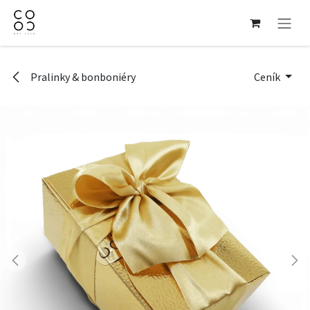
Přejít na obsah
Pralinky & bonboniéry
Ceník