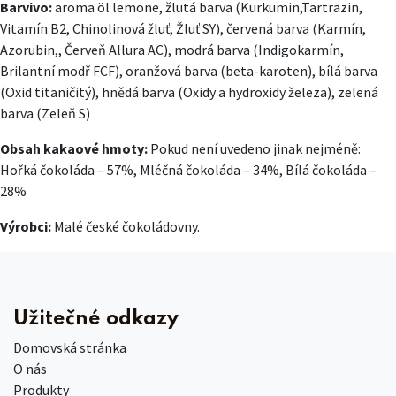
Barvivo:
aroma öl lemone, žlutá barva (Kurkumin,Tartrazin,
Vitamín B2, Chinolinová žluť, Žluť SY), červená barva (Karmín,
Azorubin,, Červeň Allura AC), modrá barva (Indigokarmín,
Brilantní modř FCF), oranžová barva (beta-karoten), bílá barva
(Oxid titaničitý), hnědá barva (Oxidy a hydroxidy železa), zelená
barva (Zeleň S)
Obsah kakaové hmoty:
Pokud není uvedeno jinak nejméně:
Hořká čokoláda – 57%, Mléčná čokoláda – 34%, Bílá čokoláda –
28%
Výrobci:
Malé české čokoládovny.
Užitečné odkazy
Domovská stránka
O nás
Produkty