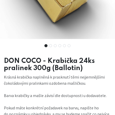
DON COCO - Krabička 24ks
pralinek 300g (Ballotin)
Krásná krabička naplněná k prasknutí těmi nejjemnějšími
čokoládovými pralinkami ozdobena mašličkou.
Barva krabičky a mašle závisí dle dostupnosti u dodavatele.
Pokud máte konkrétní požadavek na barvu, napište ho
do poznámky u objednávky, a my se budeme snažit co nejvíce