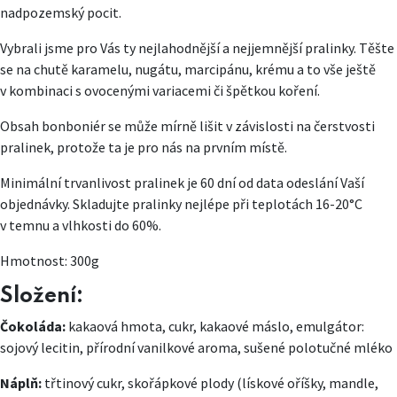
nadpozemský pocit.
Vybrali jsme pro Vás ty nejlahodnější a nejjemnější pralinky. Těšte
se na chutě karamelu, nugátu, marcipánu, krému a to vše ještě
v kombinaci s ovocenými variacemi či špětkou koření.
Obsah bonboniér se může mírně lišit v závislosti na čerstvosti
pralinek, protože ta je pro nás na prvním místě.
Minimální trvanlivost pralinek je 60 dní od data odeslání Vaší
objednávky. Skladujte pralinky nejlépe při teplotách 16-20°C
v temnu a vlhkosti do 60%.
Hmotnost: 300g
Složení:
Čokoláda:
kakaová hmota, cukr, kakaové máslo, emulgátor:
sojový lecitin, přírodní vanilkové aroma, sušené polotučné mléko
Náplň:
třtinový cukr, skořápkové plody (lískové oříšky, mandle,