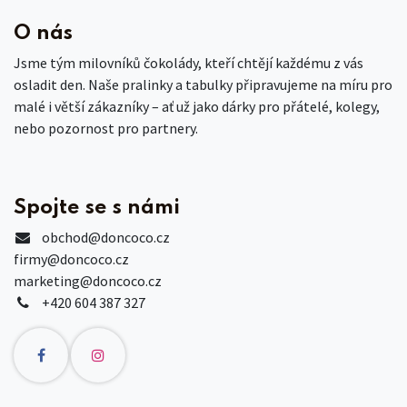
O nás
Jsme tým milovníků čokolády, kteří chtějí každému z vás
osladit den. Naše pralinky a tabulky připravujeme na míru pro
malé i větší zákazníky – ať už jako dárky pro přátelé, kolegy,
nebo pozornost pro partnery.
Spojte se s námi
obchod
@doncoco.cz
firmy@doncoco.cz
marketing@doncoco.cz
+420 604 387 327