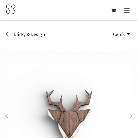
Přejít na obsah
Dárky & Design
Ceník