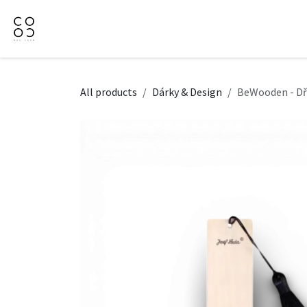
Přejít na obsah
Domů
Naše nabídka
Firemní dárky
O Nás
All products
Dárky & Design
BeWooden - Dře