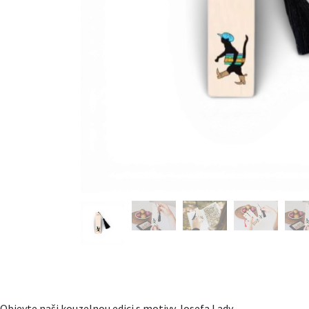
Objevte naši kouzelnou edici s motivy Josefa Lady.