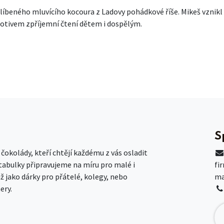
íbeného mluvícího kocoura z Ladovy pohádkové říše. Mikeš vznikl
motivem zpříjemní čtení dětem i dospělým.
S
okolády, kteří chtějí každému z vás osladit
 tabulky připravujeme na míru pro malé i
fi
už jako dárky pro přátelé, kolegy, nebo
ma
ery.