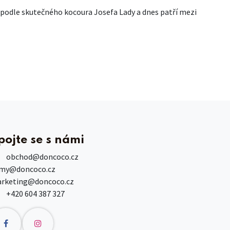
 podle skutečného kocoura Josefa Lady a dnes patří mezi
pojte se s námi
obchod
@doncoco.cz
rmy@doncoco.cz
rketing@doncoco.cz
+420 604 387 327