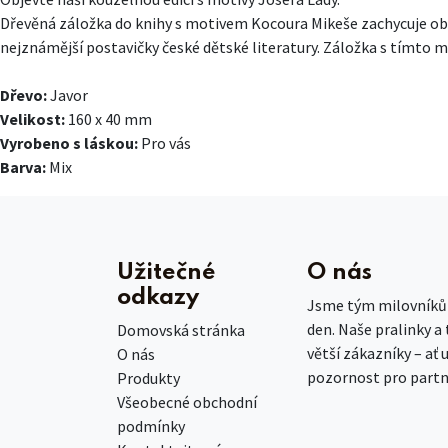
Dřevěná záložka do knihy s motivem Kocoura Mikeše zachycuje obl
nejznámější postavičky české dětské literatury. Záložka s tímto 
Dřevo:
Javor
Velikost:
160 x 40 mm
Vyrobeno s láskou:
Pro vás
Barva:
Mix
Užitečné
O nás
odkazy
Jsme tým milovníků č
den. Naše pralinky a
Domovská stránka
větší zákazníky – ať 
O nás
pozornost pro partn
Produkty
Všeobecné obchodní
podmínky