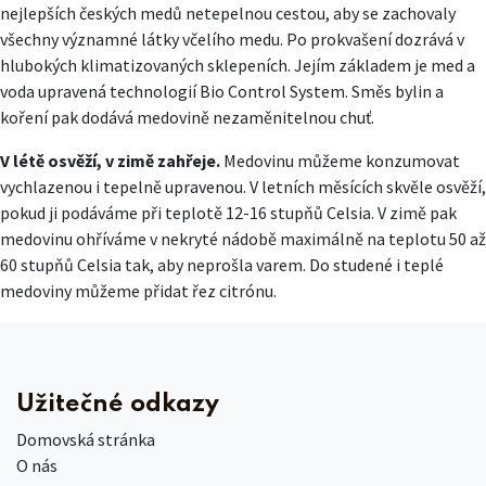
nejlepších českých medů netepelnou cestou, aby se zachovaly
všechny významné látky včelího medu. Po prokvašení dozrává v
hlubokých klimatizovaných sklepeních. Jejím základem je med a
voda upravená technologií Bio Control System. Směs bylin a
koření pak dodává medovině nezaměnitelnou chuť.
V létě osvěží, v zimě zahřeje.
Medovinu můžeme konzumovat
vychlazenou i tepelně upravenou. V letních měsících skvěle osvěží,
pokud ji podáváme při teplotě 12-16 stupňů Celsia. V zimě pak
medovinu ohříváme v nekryté nádobě maximálně na teplotu 50 až
60 stupňů Celsia tak, aby neprošla varem. Do studené i teplé
medoviny můžeme přidat řez citrónu.
Užitečné odkazy
Domovská stránka
O nás