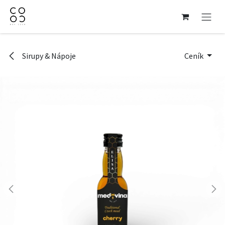
Přejít na obsah
Sirupy & Nápoje
Ceník