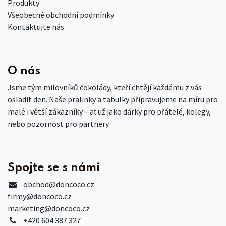
Produkty
Všeobecné obchodní podmínky
Kontaktujte nás
O nás
Jsme tým milovníků čokolády, kteří chtějí každému z vás
osladit den. Naše pralinky a tabulky připravujeme na míru pro
malé i větší zákazníky – ať už jako dárky pro přátelé, kolegy,
nebo pozornost pro partnery.
Spojte se s námi
obchod
@doncoco.cz
firmy@doncoco.cz
marketing@doncoco.cz
+420 604 387 327