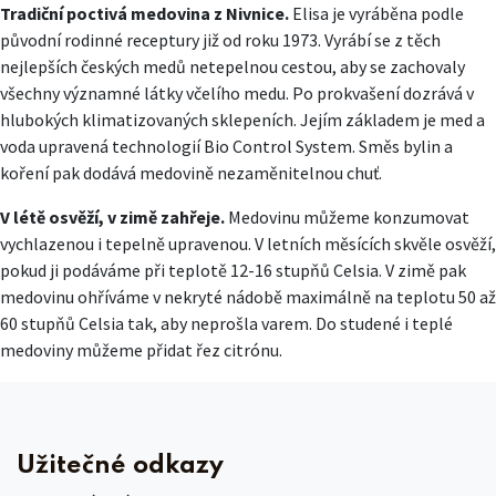
Tradiční poctivá medovina z Nivnice.
Elisa je vyráběna podle
původní rodinné receptury již od roku 1973. Vyrábí se z těch
nejlepších českých medů netepelnou cestou, aby se zachovaly
všechny významné látky včelího medu. Po prokvašení dozrává v
hlubokých klimatizovaných sklepeních. Jejím základem je med a
voda upravená technologií Bio Control System. Směs bylin a
koření pak dodává medovině nezaměnitelnou chuť.
V létě osvěží, v zimě zahřeje.
Medovinu můžeme konzumovat
vychlazenou i tepelně upravenou. V letních měsících skvěle osvěží,
pokud ji podáváme při teplotě 12-16 stupňů Celsia. V zimě pak
medovinu ohříváme v nekryté nádobě maximálně na teplotu 50 až
60 stupňů Celsia tak, aby neprošla varem. Do studené i teplé
medoviny můžeme přidat řez citrónu.
Užitečné odkazy