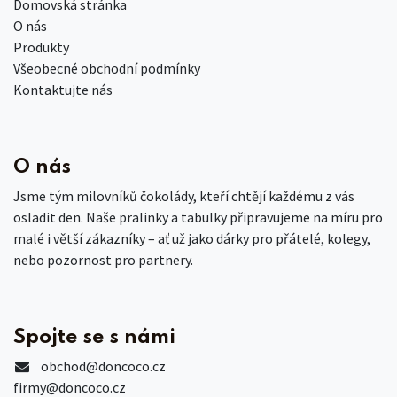
Domovská stránka
O nás
Produkty
Všeobecné obchodní podmínky
Kontaktujte nás
O nás
Jsme tým milovníků čokolády, kteří chtějí každému z vás
osladit den. Naše pralinky a tabulky připravujeme na míru pro
malé i větší zákazníky – ať už jako dárky pro přátelé, kolegy,
nebo pozornost pro partnery.
Spojte se s námi
obchod
@doncoco.cz
firmy@doncoco.cz