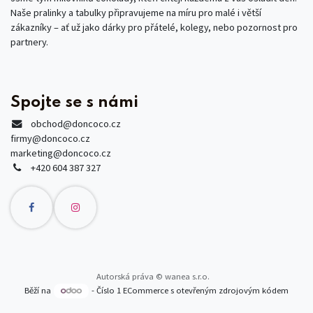
Naše pralinky a tabulky připravujeme na míru pro malé i větší
zákazníky – ať už jako dárky pro přátelé, kolegy, nebo pozornost pro
partnery.
Spojte se s námi
obchod
@doncoco.cz
firmy@doncoco.cz
marketing@doncoco.cz
+420 604 387 327
Autorská práva © wanea s.r.o.
Běží na
- Číslo 1
ECommerce s otevřeným zdrojovým kódem