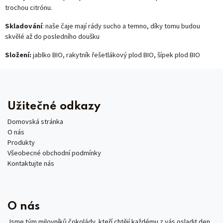
trochou citrónu.
Skladování
: naše čaje mají rády sucho a temno, díky tomu budou
skvělé až do posledního doušku
Složení:
jablko BIO, rakytník řešetlákový plod BIO, šípek plod BIO
Užitečné odkazy
Domovská stránka
O nás
Produkty
Všeobecné obchodní podmínky
Kontaktujte nás
O nás
Jsme tým milovníků čokolády, kteří chtějí každému z vás osladit den.