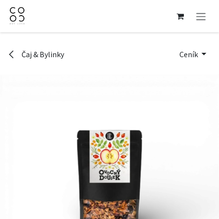
Přejít na obsah
Čaj & Bylinky
Ceník