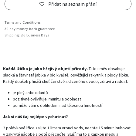
Přidat na seznam přání
Terms and Conditions
30-day money-back guarantee
Shipping: 2-3 Business Days
Každá lžička je jako hřejivý objetí přírody.
Tato směs obsahuje
sladká a šťavnatá jablka v bio kvalitě, osvěžující rakytník a plody šípku.
Každý doušek přináší chuť čerstvě sklizeného ovoce, zdraví a radost.
je plný antioxidantů
pozitivně ovlivňuje imunitu a odolnost
pomůže vám s dohledem nad tělesnou hmotností
Jak si náš čaj nejlépe vychutnat?
2 polévkové lžíce zalijte 1 litrem vroucí vody, nechte 15 minut louhovat
v zakryté nádobě a poté přeceďte. Sluší mu to s kapkou medu a