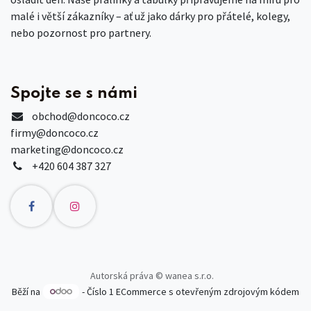
malé i větší zákazníky – ať už jako dárky pro přátelé, kolegy,
nebo pozornost pro partnery.
Spojte se s námi
obchod
@doncoco.cz
firmy@doncoco.cz
marketing@doncoco.cz
+420 604 387 327
Autorská práva © wanea s.r.o.
Běží na
- Číslo 1
ECommerce s otevřeným zdrojovým kódem