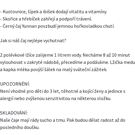
- Kustovnice, šípek a ibišek dodají vitalitu a vitamíny.
- Skořice a hřebíček zahřejí a podpoří trávení.
- Černý čaj Yunnan povzbudí jemnou hořkosladkou chutí.
Jak si náš čaj nejlépe vychutnat?
2 polévkové lžíce zalijeme 1 litrem vody. Necháme 8 až 10 minut
vylouhovat v zakryté nádobě, přecedíme a podáváme. Lžička medu
a kapka mléka povýší šálek na malý sváteční zážitek.
UPOZORNĚNÍ:
Není vhodné pro děti do 3 let, těhotné a kojící ženy a jedince s
alergií nebo zvýšenou senzitivitou na některou složku.
SKLADOVÁNÍ:
Naše čaje mají rády sucho a tmu. Pak budou dělat radost až do
posledního doušku.