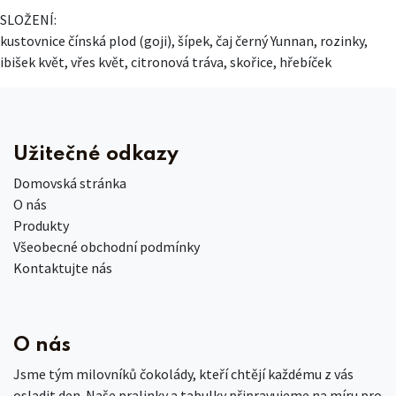
SLOŽENÍ:
kustovnice čínská plod (goji), šípek, čaj černý Yunnan, rozinky,
ibišek květ, vřes květ, citronová tráva, skořice, hřebíček
Užitečné odkazy
Domovská stránka
O nás
Produkty
Všeobecné obchodní podmínky
Kontaktujte nás
O nás
Jsme tým milovníků čokolády, kteří chtějí každému z vás
osladit den. Naše pralinky a tabulky připravujeme na míru pro