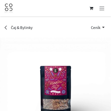
Přejít na obsah
Čaj & Bylinky
Ceník