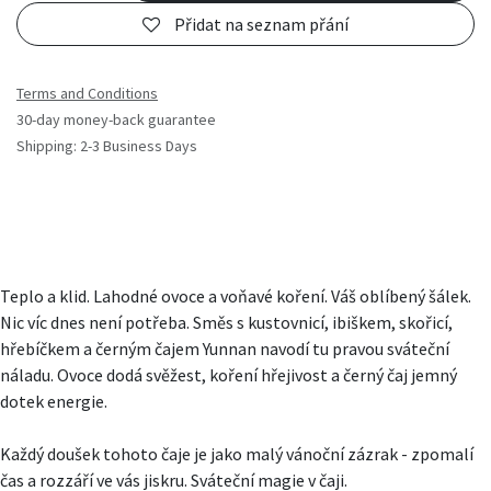
Přidat na seznam přání
Terms and Conditions
30-day money-back guarantee
Shipping: 2-3 Business Days
Teplo a klid. Lahodné ovoce a voňavé koření. Váš oblíbený šálek.
Nic víc dnes není potřeba. Směs s kustovnicí, ibiškem, skořicí,
hřebíčkem a černým čajem Yunnan navodí tu pravou sváteční
náladu. Ovoce dodá svěžest, koření hřejivost a černý čaj jemný
dotek energie.
Každý doušek tohoto čaje je jako malý vánoční zázrak - zpomalí
čas a rozzáří ve vás jiskru. Sváteční magie v čaji.