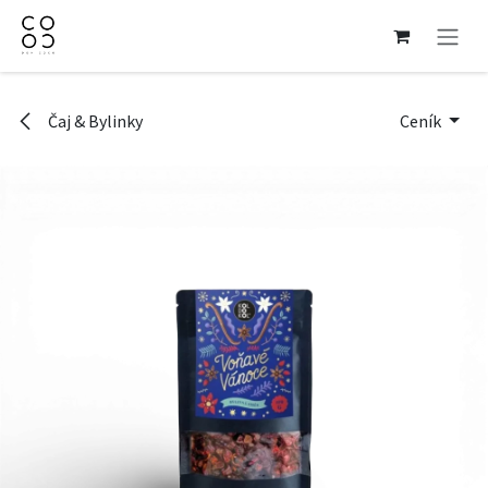
Přejít na obsah
Čaj & Bylinky
Ceník