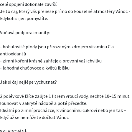
celé spojení dokonale završí.
Je to čaj, který vás přenese přímo do kouzelné atmosféry Vánoc -
kdykoli si jen pomyslíte.
Voňavá podpora imunity:
- bobulovité plody jsou přirozeným zdrojem vitaminu C a
antioxidantů
- zimní koření krásně zahřeje a provoní vaši chvilku
- lahodná chuť ovoce a květů ibišku
Jak si čaj nejlépe vychutnat?
2 polévkové lžíce zalijte 1 litrem vroucí vody, nechte 10–15 minut
louhovat v zakryté nádobě a poté přeceďte.
Ideální po zimní procházce, k vánočnímu cukroví nebo jen tak –
když už se nemůžete dočkat Vánoc.
SKLADOVÁNÍ: