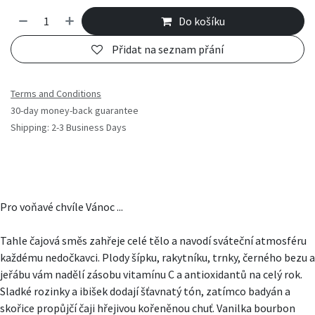
Do košíku
Přidat na seznam přání
Terms and Conditions
30-day money-back guarantee
Shipping: 2-3 Business Days
Pro voňavé chvíle Vánoc ...
Tahle čajová směs zahřeje celé tělo a navodí sváteční atmosféru
každému nedočkavci. Plody šípku, rakytníku, trnky, černého bezu a
jeřábu vám nadělí zásobu vitamínu C a antioxidantů na celý rok.
Sladké rozinky a ibišek dodají šťavnatý tón, zatímco badyán a
skořice propůjčí čaji hřejivou kořeněnou chuť. Vanilka bourbon