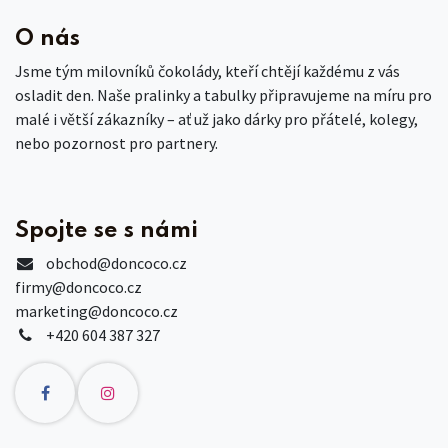
O nás
Jsme tým milovníků čokolády, kteří chtějí každému z vás
osladit den. Naše pralinky a tabulky připravujeme na míru pro
malé i větší zákazníky – ať už jako dárky pro přátelé, kolegy,
nebo pozornost pro partnery.
Spojte se s námi
obchod
@doncoco.cz
firmy@doncoco.cz
marketing@doncoco.cz
+420 604 387 327