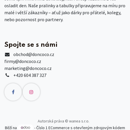
osladit den. Naše pralinky a tabulky připravujeme na míru pro
malé i větší zákazníky – ať už jako dárky pro přátelé, kolegy,
nebo pozornost pro partnery.
Spojte se s námi
obchod
@doncoco.cz
firmy@doncoco.cz
marketing@doncoco.cz
+420 604 387 327
Autorská práva © wanea s.r.o.
Běží na
- Číslo 1
ECommerce s otevřeným zdrojovým kódem