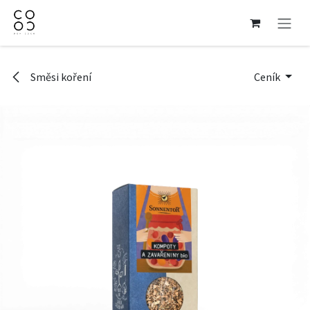
Přejít na obsah
Směsi koření
Ceník