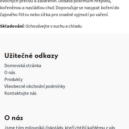
ovocných přelivů a zavařenin. Dodává pokrmům hřejivou,
kořeněnou a nasládlou chuť. Doporučuje se nasypat koření do
čajového filtru nebo sítka pro snadné vyjmutí po vaření.
Skladování:
Uchovávejte v suchu a chladu.
Užitečné odkazy
Domovská stránka
O nás
Produkty
Všeobecné obchodní podmínky
Kontaktujte nás
O nás
Jsme tým milovníků čokolády, kteří chtějí každému z vás