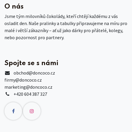
O nás
Jsme tým milovníků čokolády, kteří chtějí každému z vás
osladit den. Naše pralinky a tabulky připravujeme na míru pro
malé i větší zákazníky – ať už jako dárky pro přátelé, kolegy,
nebo pozornost pro partnery.
Spojte se s námi
obchod
@doncoco.cz
firmy@doncoco.cz
marketing@doncoco.cz
+420 604 387 327