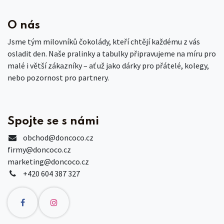
O nás
Jsme tým milovníků čokolády, kteří chtějí každému z vás
osladit den. Naše pralinky a tabulky připravujeme na míru pro
malé i větší zákazníky – ať už jako dárky pro přátelé, kolegy,
nebo pozornost pro partnery.
Spojte se s námi
obchod
@doncoco.cz
firmy@doncoco.cz
marketing@doncoco.cz
+420 604 387 327