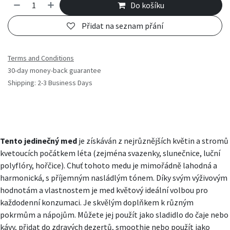
Do košíku
Přidat na seznam přání
Terms and Conditions
30-day money-back guarantee
Shipping: 2-3 Business Days
Tento jedinečný
med
je získáván z nejrůznějších květin a stromů
kvetoucích počátkem léta (zejména svazenky, slunečnice, luční
polyflóry, hořčice). Chuť tohoto medu je mimořádně lahodná a
harmonická, s příjemným nasládlým tónem. Díky svým výživovým
hodnotám a vlastnostem je med květový ideální volbou pro
každodenní konzumaci. Je skvělým doplňkem k různým
pokrmům a nápojům. Můžete jej použít jako sladidlo do čaje nebo
kávy, přidat do zdravých dezertů, smoothie nebo použít jako