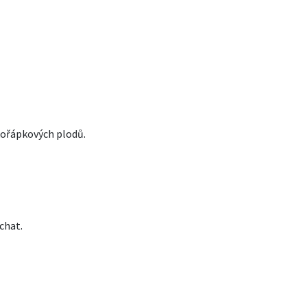
kořápkových plodů.
chat.