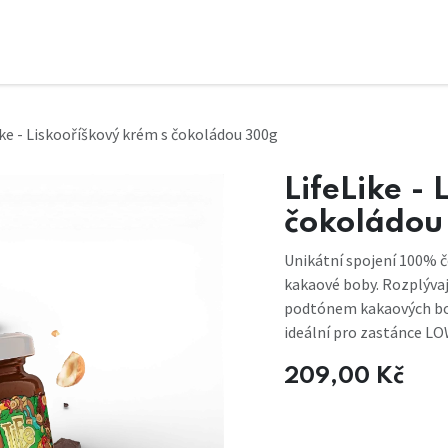
ike - Liskooříškový krém s čokoládou 300g
LifeLike -
čokoládou
Unikátní spojení 100% č
kakaové boby. Rozplývaj
podtónem kakaových bob
ideální pro zastánce L
209,00
Kč