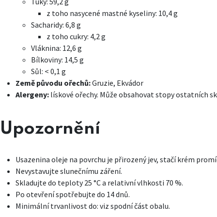
Tuky: 59,2 g
z toho nasycené mastné kyseliny: 10,4 g
Sacharidy: 6,8 g
z toho cukry: 4,2 g
Vláknina: 12,6 g
Bílkoviny: 14,5 g
Sůl: < 0,1 g
Země původu ořechů:
Gruzie, Ekvádor
Alergeny:
lískové ořechy. Může obsahovat stopy ostatních s
Upozornění
Usazenina oleje na povrchu je přirozený jev, stačí krém promí
Nevystavujte slunečnímu záření.
Skladujte do teploty 25 °C a relativní vlhkosti 70 %.
Po otevření spotřebujte do 14 dnů.
Minimální trvanlivost do: viz spodní část obalu.