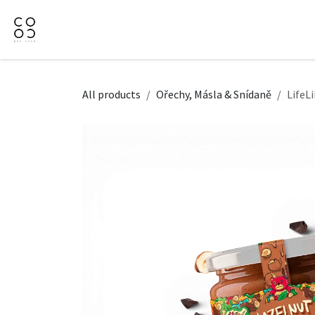
Přejít na obsah
Domů
Naše nabídka
Firemní dárky
O Nás
All products
Ořechy, Másla & Snídaně
LifeL