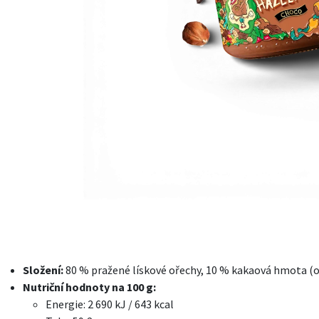
Složení:
80 % pražené lískové ořechy, 10 % kakaová hmota (
Nutriční hodnoty na 100 g:
Energie: 2 690 kJ / 643 kcal