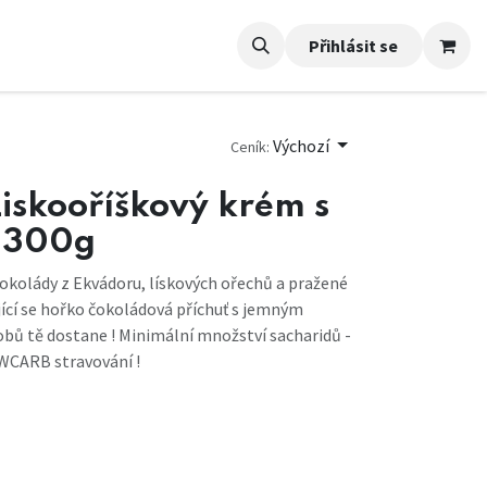
Přihlásit se
Výchozí
Ceník:
 Liskooříškový krém s
 300g
okolády z Ekvádoru, lískových ořechů a pražené
ící se hořko čokoládová příchuť s jemným
ů tě dostane ! Minimální množství sacharidů -
OWCARB stravování !