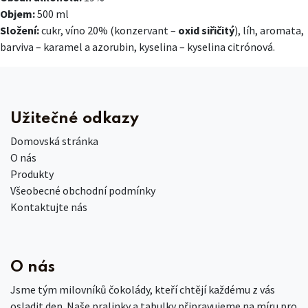
Objem:
500 ml
Složení:
cukr, víno 20% (konzervant –
oxid siřičitý
), líh, aromata,
barviva – karamel a azorubin, kyselina – kyselina citrónová.
Užitečné odkazy
Domovská stránka
O nás
Produkty
Všeobecné obchodní podmínky
Kontaktujte nás
O nás
Jsme tým milovníků čokolády, kteří chtějí každému z vás
osladit den. Naše pralinky a tabulky připravujeme na míru pro