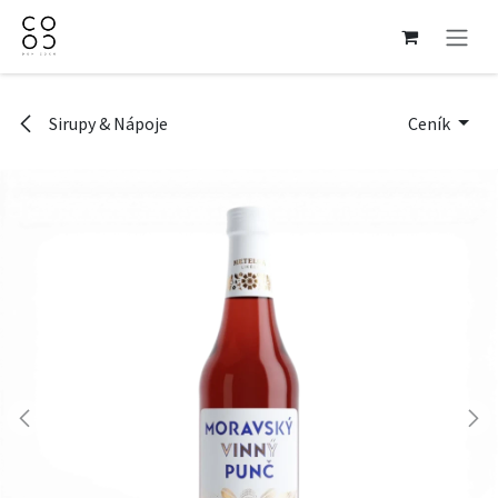
Přejít na obsah
Sirupy & Nápoje
Ceník