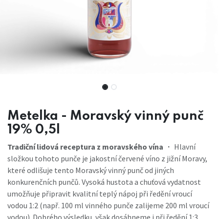
Metelka - Moravský vinný punč
19% 0,5l
Tradiční lidová receptura z moravského vína
・ Hlavní
složkou tohoto punče je jakostní červené víno z jižní Moravy,
které odlišuje tento Moravský vinný punč od jiných
konkurenčních punčů. Vysoká hustota a chuťová vydatnost
umožňuje připravit kvalitní teplý nápoj při ředění vroucí
vodou 1:2 (např. 100 ml vinného punče zalijeme 200 ml vroucí
vodou). Dobrého výsledku, však dosáhneme i při ředění 1:3.