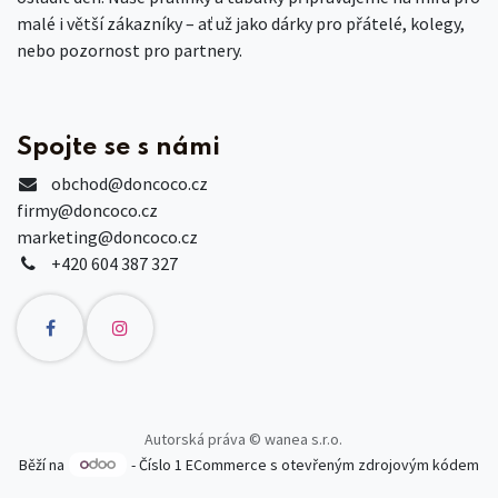
malé i větší zákazníky – ať už jako dárky pro přátelé, kolegy,
nebo pozornost pro partnery.
Spojte se s námi
obchod
@doncoco.cz
firmy@doncoco.cz
marketing@doncoco.cz
+420 604 387 327
Autorská práva © wanea s.r.o.
Běží na
- Číslo 1
ECommerce s otevřeným zdrojovým kódem