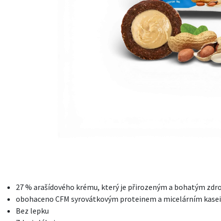
27 % arašídového krému, který je přirozeným a bohatým zdro
obohaceno CFM syrovátkovým proteinem a micelárním kas
Bez lepku