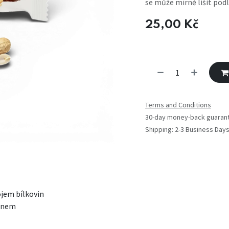
se může mírně lišit podl
25,00
Kč
Terms and Conditions
30-day money-back guaran
Shipping: 2-3 Business Day
jem bílkovin
einem