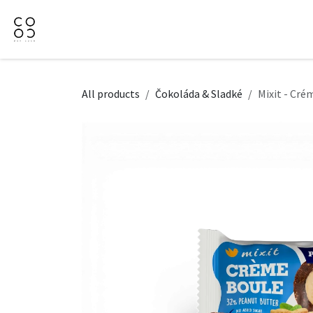
Přejít na obsah
Domů
Naše nabídka
Firemní dárky
O Nás
All products
Čokoláda & Sladké
Mixit - Cré