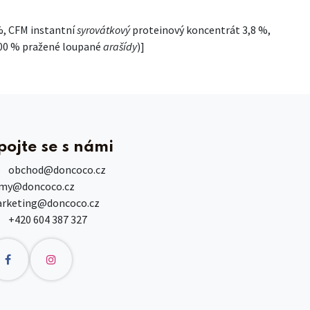
%, CFM instantní
syrovátkový
proteinový koncentrát 3,8 %,
100 % pražené loupané
arašídy
)]
pojte se s námi
obchod
@doncoco.cz
rmy@doncoco.cz
rketing@doncoco.cz
+420 604 387 327