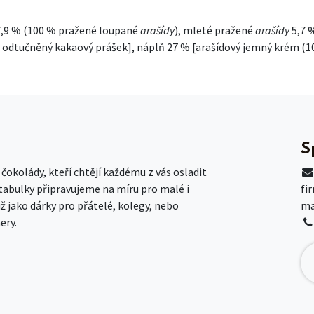
 7,9 % (100 % pražené loupané
arašídy
), mleté pražené
arašídy
5,7 
, odtučněný kakaový prášek], náplň 27 % [arašídový jemný krém (
S
okolády, kteří chtějí každému z vás osladit
 tabulky připravujeme na míru pro malé i
fi
už jako dárky pro přátelé, kolegy, nebo
ma
ery.