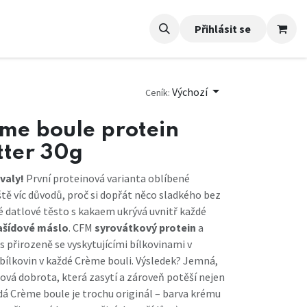
Přihlásit se
Výchozí
Ceník:
éme boule protein
tter 30g
valy!
První proteinová varianta oblíbené
eště víc důvodů, proč si dopřát něco sladkého bez
ké datlové těsto s kakaem ukrývá uvnitř každé
ašídové máslo
. CFM
syrovátkový protein
a
 s přirozeně se vyskytujícími bílkovinami v
bílkovin v každé Crème bouli. Výsledek? Jemná,
ová dobrota, která zasytí a zároveň potěší nejen
á Crème boule je trochu originál – barva krému