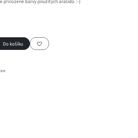
e přirozené barvy použitých arašídů. :-)
Do košíku
tee
s