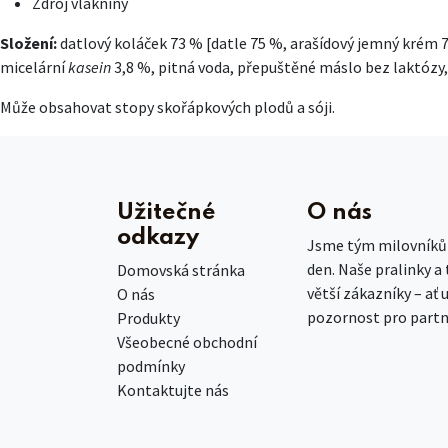
Zdroj vlákniny
Složení:
datlový koláček 73 % [datle 75 %, arašídový jemný krém
micelární
kasein
3,8 %, pitná voda, přepuštěné máslo bez laktózy
Může obsahovat stopy skořápkových plodů a sóji.
Užitečné
O nás
odkazy
Jsme tým milovníků č
den. Naše pralinky a
Domovská stránka
větší zákazníky – ať 
O nás
pozornost pro partn
Produkty
Všeobecné obchodní
podmínky
Kontaktujte nás