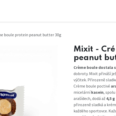
me boule protein peanut butter 30g
Mixit - Cr
peanut bu
Crème boule dostala s
dobroty. Mixit přináší j
výčitek. Přirozeně slad
Crème boule poctivé
ar
micelární
kasein
, spolu
arašídech, dodá až
4,5 g
přirozeně sladká a krém
každého sportovce. Každ