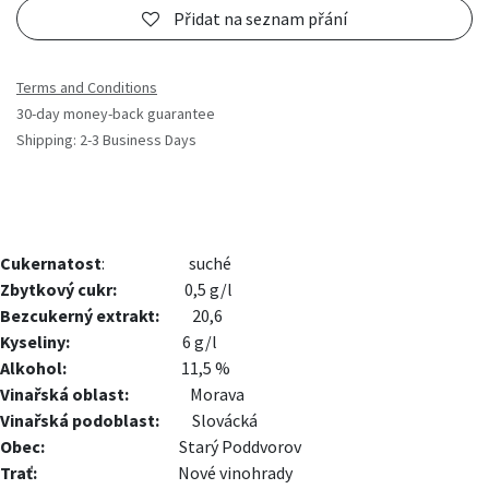
Přidat na seznam přání
Terms and Conditions
30-day money-back guarantee
Shipping: 2-3 Business Days
Cukernatost
:
suché
Zbytkový cukr:
​0,5 g/l
Bezcukerný extrakt:
​20,6
Kyseliny:
​6 g/l
Alkohol:
​​11,5 %
Vinařská oblast:
​Morava
Vinařská podoblast:
​​Slovácká
Obec:
​Starý Poddvorov
Trať:
Nové vinohrady