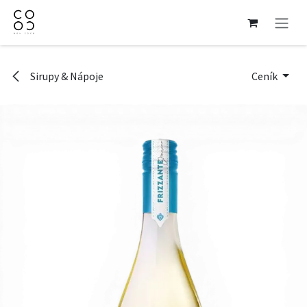
Přejít na obsah
Sirupy & Nápoje
Ceník