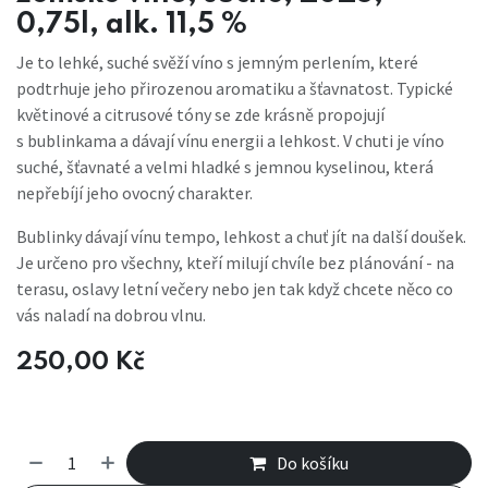
0,75l, alk. 11,5 %
Je to lehké, suché svěží víno s jemným perlením, které
podtrhuje jeho přirozenou aromatiku a šťavnatost. Typické
květinové a citrusové tóny se zde krásně propojují
s bublinkama a dávají vínu energii a lehkost. V chuti je víno
suché, šťavnaté a velmi hladké s jemnou kyselinou, která
nepřebíjí jeho ovocný charakter.
Bublinky dávají vínu tempo, lehkost a chuť jít na další doušek.
Je určeno pro všechny, kteří milují chvíle bez plánování - na
terasu, oslavy letní večery nebo jen tak když chcete něco co
vás naladí na dobrou vlnu.
250,00
Kč
Do košíku