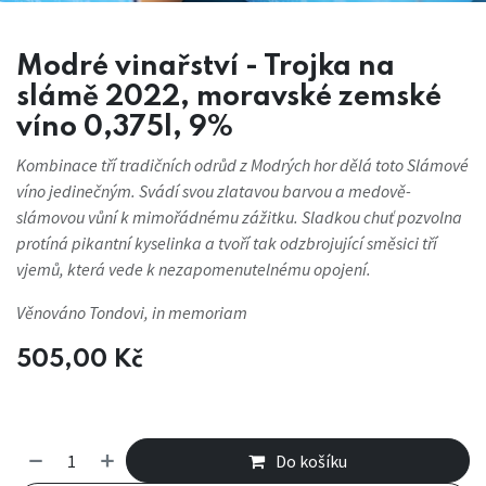
Modré vinařství - Trojka na
slámě 2022, moravské zemské
víno 0,375l, 9%
Kombinace tří tradičních odrůd z Modrých hor dělá toto Slámové
víno jedinečným. Svádí svou zlatavou barvou a medově-
slámovou vůní k mimořádnému zážitku. Sladkou chuť pozvolna
protíná pikantní kyselinka a tvoří tak odzbrojující směsici tří
vjemů, která vede k nezapomenutelnému opojení.
Věnováno Tondovi, in memoriam
505,00
Kč
Do košíku