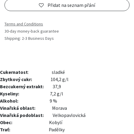
Přidat na seznam přání
Terms and Conditions
30-day money-back guarantee
Shipping: 2-3 Business Days
Cukernatost
:
sladké
Zbytkový cukr:
​104,2 g/l
Bezcukerný extrakt:
37,9
Kyseliny:
​​7,2 g/l
Alkohol:
​​9 %
Vinařská oblast:
​Morava
Vinařská podoblast:
​​Velkopavlovická
Obec:
​Kobylí
Trať:
Padělky