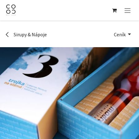
Přejít na obsah
Sirupy & Nápoje
Ceník