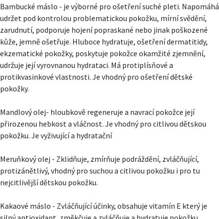
Bambucké máslo - je výborné pro ošetření suché pleti. Napomáhá
udržet pod kontrolou problematickou pokožku, mírní svědění,
zarudnutí, podporuje hojení popraskané nebo jinak poškozené
kůže, jemně ošetřuje. Hluboce hydratuje, ošetření dermatitidy,
ekzematické pokožky, poskytuje pokožce okamžité zjemnění,
udržuje její vyrovnanou hydrataci. Má protiplísňové a
protikvasinkové vlastnosti. Je vhodný pro ošetření dětské
pokožky.
Mandlový olej- hloubkově regeneruje a navrací pokožce její
přirozenou hebkost a vláčnost. Je vhodný pro citlivou dětskou
pokožku. Je vyživující a hydratační
Meruňkový olej - Zklidňuje, zmírňuje podráždění, zvláčňující,
protizánětlivý, vhodný pro suchou a citlivou pokožku i pro tu
nejcitlivější dětskou pokožku.
Kakaové máslo - Zvláčňující účinky, obsahuje vitamín E který je
silný antioxidant, změkčuje a zvláčňuje a hydratuje pokožku