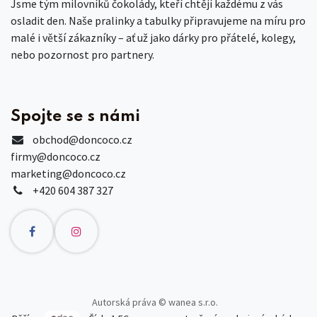
Jsme tým milovníků čokolády, kteří chtějí každému z vás
osladit den. Naše pralinky a tabulky připravujeme na míru pro
malé i větší zákazníky – ať už jako dárky pro přátelé, kolegy,
nebo pozornost pro partnery.
Spojte se s námi
obchod
@doncoco.cz
firmy@doncoco.cz
marketing@doncoco.cz
+420 604 387 327
Autorská práva © wanea s.r.o.