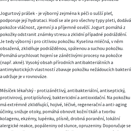
Jogurtový prášek - je výborný zejména k péči o sušší pleť,
podporuje její hydrataci. Hodí se ale pro všechny typy pleti, dodává
pokožce vláčnost, zjemní ji a příjemně osvěží. Jogurt pomáhá z
pokožky odstranit známky stresu a zklidní případné podráždění.
Je tedy výborný i pro citlivou pokožku. Kyselina mléčná, v něm
obsažená, zklidňuje podrážděnou, spálenou a suchou pokožku.
Pomáhá urychlovat hojení se zánětlivými procesy na pokožce
(např. akné). Vysoký obsah přírodních antibakteriálních a
antimykotických vlastností zbavuje pokožku nežádoucích bakterií
a udržuje je v rovnováze.
Měsíček lékařský - protizánětlivý, antibakteriální, antiseptický,
protivirový, protiplísňový, baktericidní a antioxidační. Na pokožku
má extrémně zklidňující, hojivé, léčivé, regenerační a anti-aging
účinky, snižuje otoky, pomáhá obnovit kožní tkáň a tvorbu
kolagenu, ekzémy, lupénku, plísně, drobná poranění, lokální
alergické reakce, popáleniny od slunce, opruzeniny. Doporučuje se