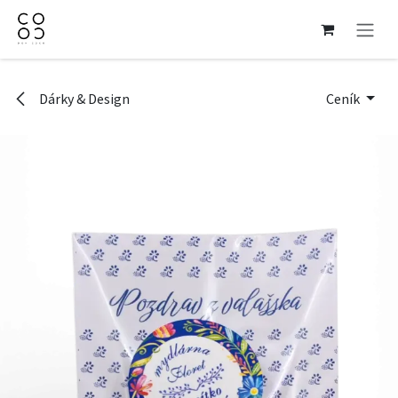
Přejít na obsah
Dárky & Design
Ceník