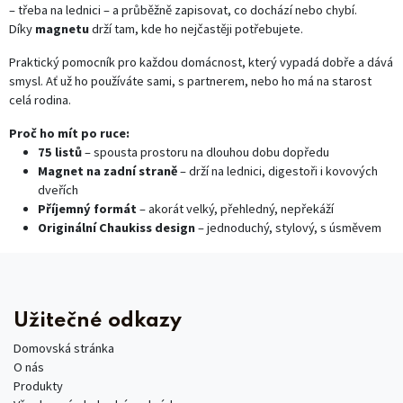
– třeba na lednici – a průběžně zapisovat, co dochází nebo chybí.
Díky
magnetu
drží tam, kde ho nejčastěji potřebujete.
Praktický pomocník pro každou domácnost, který vypadá dobře a dává
smysl. Ať už ho používáte sami, s partnerem, nebo ho má na starost
celá rodina.
Proč ho mít po ruce:
75 listů
– spousta prostoru na dlouhou dobu dopředu
Magnet na zadní straně
– drží na lednici, digestoři i kovových
dveřích
Příjemný formát
– akorát velký, přehledný, nepřekáží
Originální Chaukiss design
– jednoduchý, stylový, s úsměvem
Užitečné odkazy
Domovská stránka
O nás
Produkty