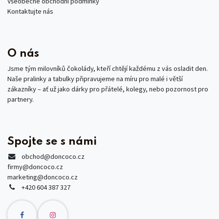
Všeobecné obchodní podmínky
Kontaktujte nás
O nás
Jsme tým milovníků čokolády, kteří chtějí každému z vás osladit den.
Naše pralinky a tabulky připravujeme na míru pro malé i větší
zákazníky – ať už jako dárky pro přátelé, kolegy, nebo pozornost pro
partnery.
Spojte se s námi
obchod
@doncoco.cz
firmy@doncoco.cz
marketing@doncoco.cz
+420 604 387 327