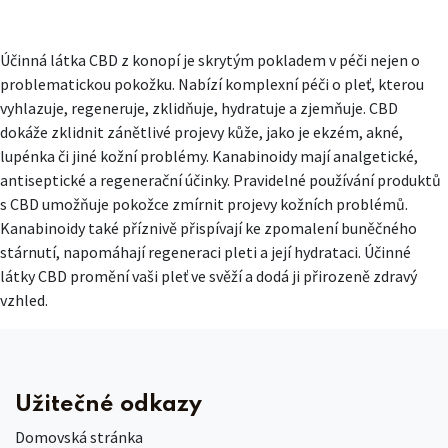
Účinná látka CBD z konopí je skrytým pokladem v péči nejen o
problematickou pokožku. Nabízí komplexní péči o pleť, kterou
vyhlazuje, regeneruje, zklidňuje, hydratuje a zjemňuje. CBD
dokáže zklidnit zánětlivé projevy kůže, jako je ekzém, akné,
lupénka či jiné kožní problémy. Kanabinoidy mají analgetické,
antiseptické a regenerační účinky. Pravidelné používání produktů
s CBD umožňuje pokožce zmírnit projevy kožních problémů.
Kanabinoidy také příznivě přispívají ke zpomalení buněčného
stárnutí, napomáhají regeneraci pleti a její hydrataci. Účinné
látky CBD promění vaši pleť ve svěží a dodá ji přirozeně zdravý
vzhled.
Užitečné odkazy
Domovská stránka