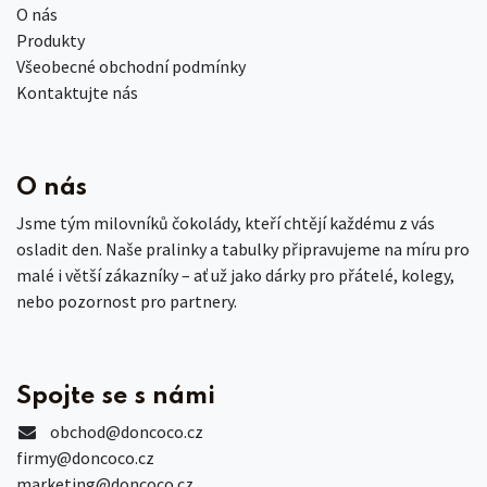
O nás
Produkty
Všeobecné obchodní podmínky
Kontaktujte nás
O nás
Jsme tým milovníků čokolády, kteří chtějí každému z vás
osladit den. Naše pralinky a tabulky připravujeme na míru pro
malé i větší zákazníky – ať už jako dárky pro přátelé, kolegy,
nebo pozornost pro partnery.
Spojte se s námi
obchod
@doncoco.cz
firmy@doncoco.cz
marketing@doncoco.cz