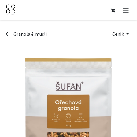
Přejít na obsah
Granola & müsli
Ceník