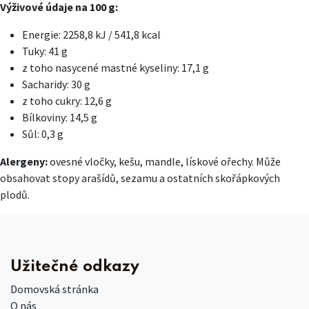
Výživové údaje na 100 g:
Energie: 2258,8 kJ / 541,8 kcal
Tuky: 41 g
z toho nasycené mastné kyseliny: 17,1 g
Sacharidy: 30 g
z toho cukry: 12,6 g
Bílkoviny: 14,5 g
Sůl: 0,3 g
Alergeny:
ovesné vločky, kešu, mandle, lískové ořechy. Může
obsahovat stopy arašídů, sezamu a ostatních skořápkových
plodů.
Užitečné odkazy
Domovská stránka
O nás