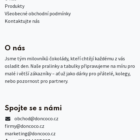
Produkty
Všeobecné obchodní podmínky
Kontaktujte nás
O nás
Jsme tým milovníků čokolády, kteří chtějí každému z vás
osladit den. Naše pralinky a tabulky připravujeme na míru pro
malé i větší zákazníky – ať už jako dárky pro přátelé, kolegy,
nebo pozornost pro partnery.
Spojte se s námi
obchod
@doncoco.cz
firmy@doncoco.cz
marketing@doncoco.cz