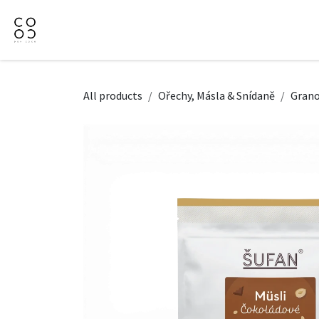
Přejít na obsah
Domů
Naše nabídka
Firemní dárky
O Nás
All products
Ořechy, Másla & Snídaně
Grano