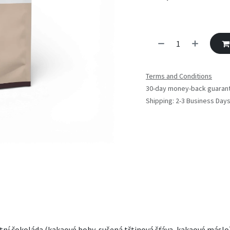
Terms and Conditions
30-day money-back guaran
Shipping: 2-3 Business Day
 čokoláda (kakaové boby, sušená třtinová šťáva, kakaové máslo), 