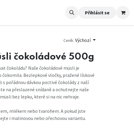
Přihlásit se
Výchozí
Ceník:
üsli čokoládové 500g
at čokoládu? Naše čokoládové müsli je
čokomila. Bezlepkové vločky, pražené lískové
li s pořádnou dávkou poctivé čokolády z naší
te na přeslazené snídaně a ochutnejte naše
sli bez lepku, které si na nic nehraje.
urtem, mlékem nebo tvarohem. A pokud jste
šejte i malinovou nebo ořechovou variantu.