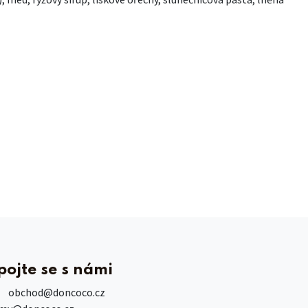
pojte se s námi
obchod
@doncoco.cz