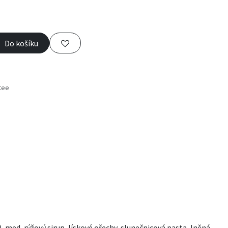
Do košíku
tee
s
med, rýžový sirup, lískové ořechy, slunečnicová pasta, lněná