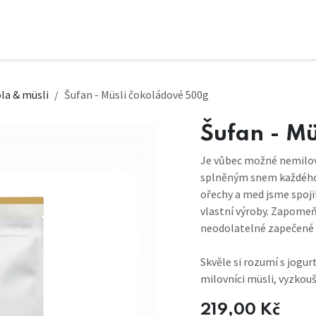
la & müsli
Šufan - Müsli čokoládové 500g
Šufan - M
Je vůbec možné nemilov
splněným snem každého 
ořechy a med jsme spoji
vlastní výroby. Zapomeň
neodolatelné zapečené mü
Skvěle si rozumí s jog
milovníci müsli, vyzkou
219,00
Kč