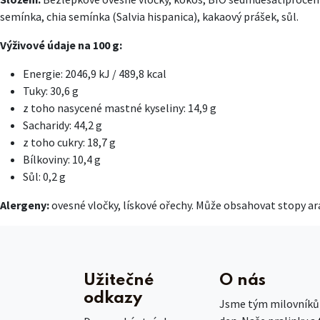
semínka, chia semínka (Salvia hispanica), kakaový prášek, sůl.
Výživové údaje na 100 g:
Energie: 2046,9 kJ / 489,8 kcal
Tuky: 30,6 g
z toho nasycené mastné kyseliny: 14,9 g
Sacharidy: 44,2 g
z toho cukry: 18,7 g
Bílkoviny: 10,4 g
Sůl: 0,2 g
Alergeny:
ovesné vločky, lískové ořechy. Může obsahovat stopy a
Užitečné
O nás
odkazy
Jsme tým milovníků č