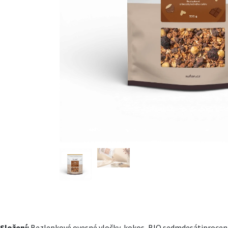
Složení:
Bezlepkové ovesné vločky, kokos, BIO sedmdesátiprocentní