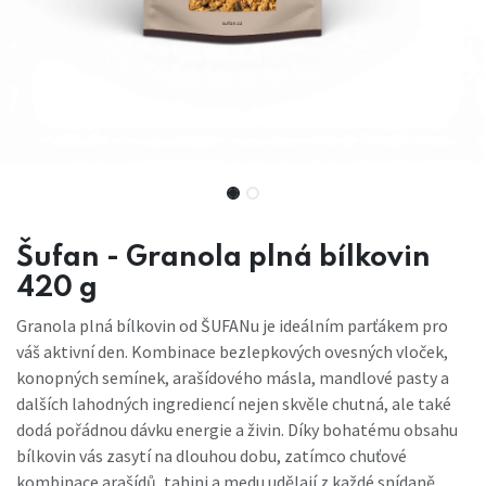
Šufan - Granola plná bílkovin
420 g
Granola plná bílkovin od ŠUFANu je ideálním parťákem pro
váš aktivní den. Kombinace bezlepkových ovesných vloček,
konopných semínek, arašídového másla, mandlové pasty a
dalších lahodných ingrediencí nejen skvěle chutná, ale také
dodá pořádnou dávku energie a živin. Díky bohatému obsahu
bílkovin vás zasytí na dlouhou dobu, zatímco chuťové
kombinace arašídů, tahini a medu udělají z každé snídaně