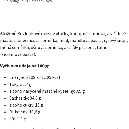
Shipping: 2-3 Business Days
Složení:
Bezlepkové ovesné vločky, konopná semínka, arašídové
máslo, slunečnicová semínka, med, mandlová pasta, rýžový sirup,
lněná semínka, dýňová semínka, arašídy pražené, tahini
(sezamová pasta).
Výživové údaje na 100 g:
Energie: 2109 kJ / 505 kcal
Tuky: 32,7 g
z toho nasycené mastné kyseliny: 3,5 g
Sacharidy: 34,6 g
z toho cukry: 13 g
Bílkoviny: 19,6 g
Sůl: 0,1 g