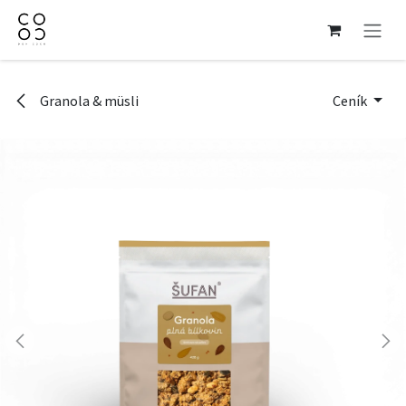
Přejít na obsah
Granola & müsli
Ceník