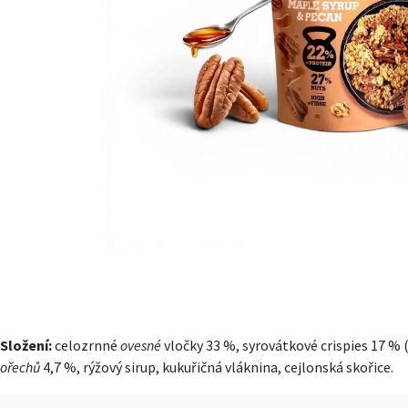
Složení:
celozrnné
ovesné
vločky 33 %, syrovátkové crispies 17 % 
ořechů
4,7 %, rýžový sirup, kukuřičná vláknina, cejlonská skořice.