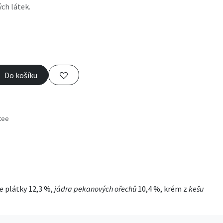
ch látek.
Do košíku
tee
s
e
plátky 12,3 %,
jádra pekanových ořechů
10,4 %, krém z
kešu