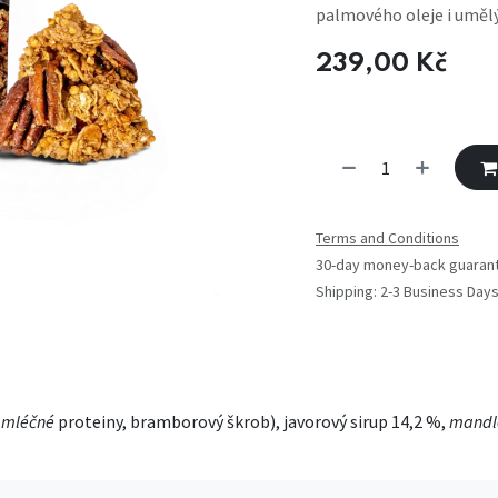
palmového oleje i umělý
239,00
Kč
Terms and Conditions
30-day money-back guaran
Shipping: 2-3 Business Day
(
mléčné
proteiny, bramborový škrob), javorový sirup 14,2 %,
mandl