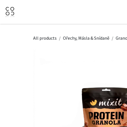
Přejít na obsah
Domů
Naše nabídka
Firemní dárky
O Nás
All products
Ořechy, Másla & Snídaně
Grano