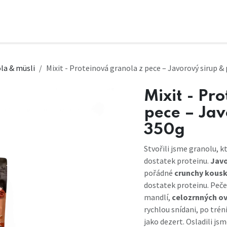
la & müsli
Mixit - Proteinová granola z pece – Javorový sirup &
Mixit - Pr
pece – Ja
350g
Stvořili jsme granolu, k
dostatek proteinu.
Javo
pořádné
crunchy kousk
dostatek proteinu. Peče
mandlí,
celozrnných o
rychlou snídani, po tré
jako dezert. Osladili js