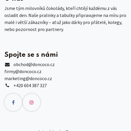
Jsme tým milovníků čokolády, kteří chtějí každému z vás
osladit den. Naše pralinky a tabulky připravujeme na míru pro
malé i větší zákazníky – ať už jako dárky pro přátelé, kolegy,
nebo pozornost pro partnery.
Spojte se s námi
obchod
@doncoco.cz
firmy@doncoco.cz
marketing@doncoco.cz
+420 604 387 327