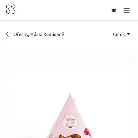
Přejít na obsah
Ořechy, Másla & Snídaně
Ceník