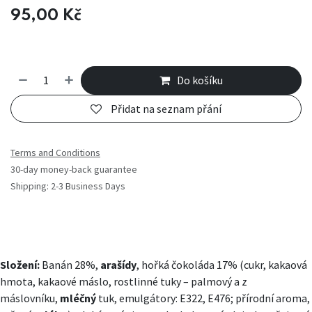
95,00
Kč
Do košíku
Přidat na seznam přání
Terms and Conditions
30-day money-back guarantee
Shipping: 2-3 Business Days
Složení:
Banán 28%,
arašídy
, hořká čokoláda 17% (cukr, kakaová
hmota, kakaové máslo, rostlinné tuky – palmový a z
máslovníku,
mléčný
tuk, emulgátory: E322, E476; přírodní aroma,