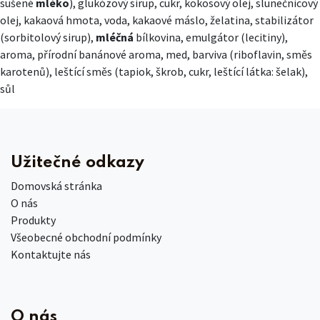
sušené
mléko
), glukózový sirup, cukr, kokosový olej, slunečnicový
olej, kakaová hmota, voda, kakaové máslo, želatina, stabilizátor
(sorbitolový sirup),
mléčná
bílkovina, emulgátor (lecitiny),
aroma, přírodní banánové aroma, med, barviva (riboflavin, směs
karotenů), leštící směs (tapiok, škrob, cukr, leštící látka: šelak),
sůl
Užitečné odkazy
Domovská stránka
O nás
Produkty
Všeobecné obchodní podmínky
Kontaktujte nás
O nás