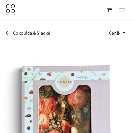
Přejít na obsah
Čokoláda & Sladké
Ceník