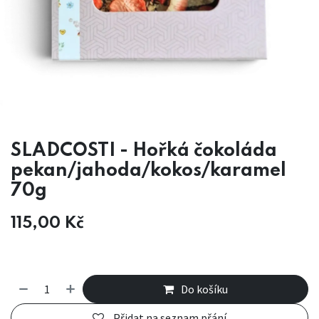
SLADCOSTI - Hořká čokoláda
pekan/jahoda/kokos/karamel
70g
115,00
Kč
Do košíku
Přidat na seznam přání