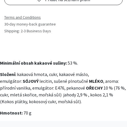
Terms and Conditions
30-day money-back guarantee
Shipping: 2-3 Business Days
Minimální obsah kakaové sušiny:
53 %.
Složení:
kakaová hmota, cukr, kakaové máslo,
emulgátor:
SÓJOVÝ
lecitin, sušené plnotučné
MLÉKO
, aroma:
přírodní vanilka, emulgátor: E476, pekanové
OŘECHY
10 % (76 %,
cukr, mletá skořice, mořská sůl) jahody 2,9 % , kokos 2,1 %
(Kokos plátky, kokosový cukr, mořská sůl).
Hmotnost:
70 g