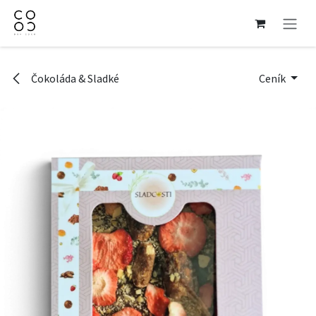
Přejít na obsah
Čokoláda & Sladké
Ceník