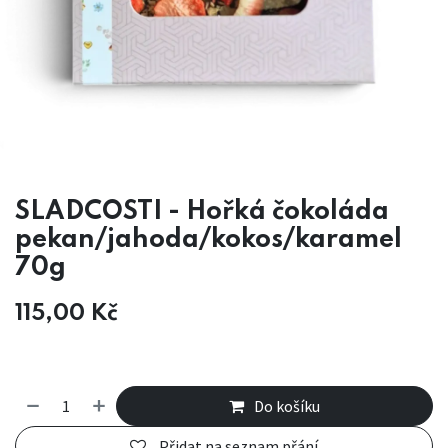
SLADCOSTI - Hořká čokoláda
pekan/jahoda/kokos/karamel
70g
115,00
Kč
Do košíku
Přidat na seznam přání