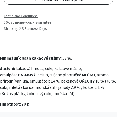
Terms and Conditions
30-day money-back guarantee
Shipping: 2-3 Business Days
Minimální obsah kakaové sušiny:
53 %.
Složení:
kakaová hmota, cukr, kakaové máslo,
emulgátor:
SÓJOVÝ
lecitin, sušené plnotučné
MLÉKO
, aroma:
přírodní vanilka, emulgátor: E476, pekanové
OŘECHY
10 % (76 %,
cukr, mletá skořice, mořská sůl) jahody 2,9 % , kokos 2,1 %
(Kokos plátky, kokosový cukr, mořská sůl).
Hmotnost:
70 g