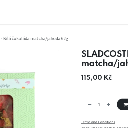
- Bílá čokoláda matcha/jahoda 62g
SLADCOSTI 
matcha/ja
115,00
Kč
Terms and Conditions
30-day money-back guarante