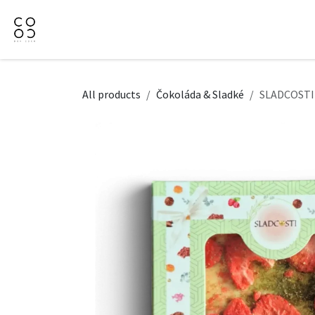
Přejít na obsah
Domů
Naše nabídka
Firemní dárky
O Nás
All products
Čokoláda & Sladké
SLADCOSTI 