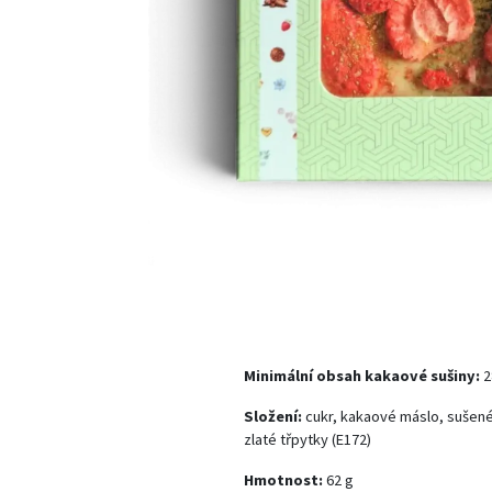
Minimální obsah kakaové sušiny:
2
Složení:
cukr, kakaové máslo, sušen
zlaté třpytky (E172)
Hmotnost:
62 g