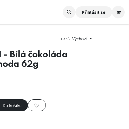
Přihlásit se
Výchozí
Ceník:
- Bílá čokoláda
hoda 62g
Do košíku
e