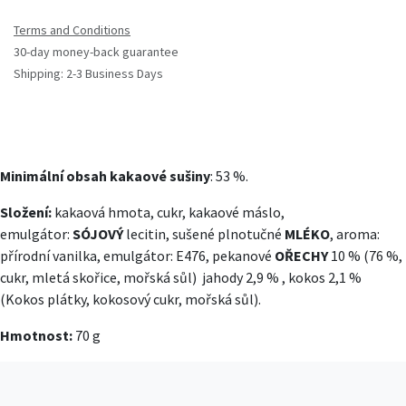
Terms and Conditions
30-day money-back guarantee
Shipping: 2-3 Business Days
Minimální obsah kakaové sušiny
: 53 %.
Složení:
kakaová hmota, cukr, kakaové máslo,
emulgátor:
SÓJOVÝ
lecitin, sušené plnotučné
MLÉKO
, aroma:
přírodní vanilka, emulgátor: E476, pekanové
OŘECHY
10 % (76 %,
cukr, mletá skořice, mořská sůl) jahody 2,9 % , kokos 2,1 %
(Kokos plátky, kokosový cukr, mořská sůl).
Hmotnost:
70 g