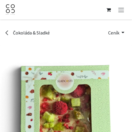
Přejít na obsah
Čokoláda & Sladké
Ceník