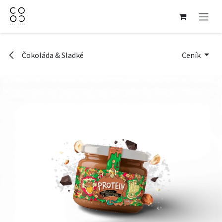
Přejít na obsah
Čokoláda & Sladké
Ceník