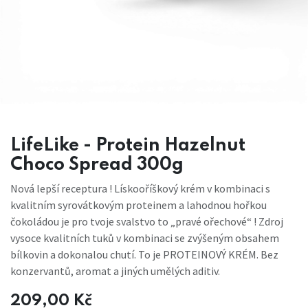
LifeLike - Protein Hazelnut
Choco Spread 300g
Nová lepší receptura ! Lískooříškový krém v kombinaci s
kvalitním syro­vátkovým proteinem a lahodnou hořkou
čokoládou je pro tvoje svalstvo to „pravé ořechové“ ! Zdroj
vysoce kvalitních tuků v kombinaci se zvýšeným obsahem
bílko­vin a dokonalou chutí. To je PROTEINOVÝ KRÉM. Bez
konzervantů, a­romat a jiných umělých aditiv.
209,00
Kč