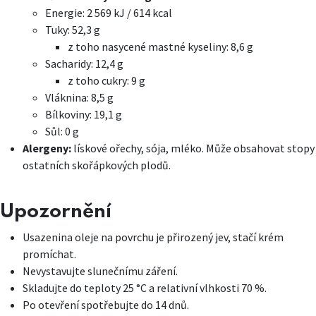
Energie: 2 569 kJ / 614 kcal
Tuky: 52,3 g
z toho nasycené mastné kyseliny: 8,6 g
Sacharidy: 12,4 g
z toho cukry: 9 g
Vláknina: 8,5 g
Bílkoviny: 19,1 g
Sůl: 0 g
Alergeny:
lískové ořechy, sója, mléko. Může obsahovat stopy
ostatních skořápkových plodů.
Upozornění
Usazenina oleje na povrchu je přirozený jev, stačí krém
promíchat.
Nevystavujte slunečnímu záření.
Skladujte do teploty 25 °C a relativní vlhkosti 70 %.
Po otevření spotřebujte do 14 dnů.