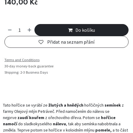
140,00
Kč
Do košíku
Přidat na seznam přání
Terms and Conditions
30-day money-back guarantee
Shipping: 2-3 Business Days
Tato hořčice se vyrábí ze
žlutých a hnědých
hořčičných
semínek
z
farmy Olejový mlýn Petráveč. Před namočením do nálevu se
nejprve
zaudí kouřem
z ořechového dřeva. Potom se
hořčice
namočí
do sladkokyselého
nálevu
, tak aby semínka nabobtnala a
změkla. Teprve potom se hořčice v koloidním mlýnu
pomele,
a to část