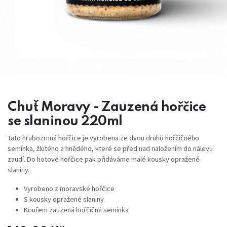
Chuť Moravy - Zauzená hořčice
se slaninou 220ml
Tato hrubozrnná hořčice je vyrobena ze dvou druhů hořčičného
semínka, žlutého a hnědého, které se před nad naložením do nálevu
zaudí. Do hotové hořčice pak přidáváme malé kousky opražené
slaniny.
Vyrobeno z moravské hořčice
S kousky opražené slaniny
Kouřem zauzená hořčičná semínka