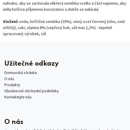
nahrubo, aby se zachovala některá semínka vcelku a část najemno, aby
měla hořčice příjemnou konzistenci a dobře se nabírala.
Složení:
voda, hořčičná semínka (20%), vinný ocet červený (víno, oxid
siřičitý), cukr, slanina 8% (vepřový bok, sůl max 2,2%) - tepelně
opracovaný výrobek, sůl
Užitečné odkazy
Domovská stránka
O nás
Produkty
Všeobecné obchodní podmínky
Kontaktujte nás
O nás