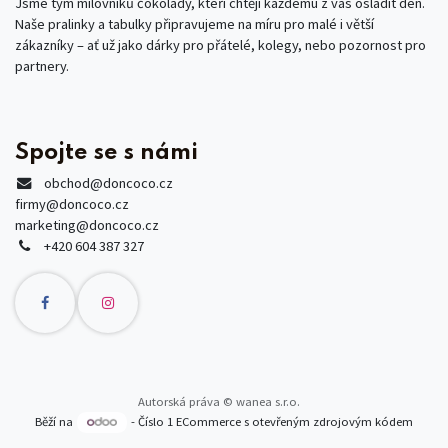
Jsme tým milovníků čokolády, kteří chtějí každému z vás osladit den.
Naše pralinky a tabulky připravujeme na míru pro malé i větší
zákazníky – ať už jako dárky pro přátelé, kolegy, nebo pozornost pro
partnery.
Spojte se s námi
obchod
@doncoco.cz
firmy@doncoco.cz
marketing@doncoco.cz
+420 604 387 327
Autorská práva © wanea s.r.o.
Běží na
- Číslo 1
ECommerce s otevřeným zdrojovým kódem