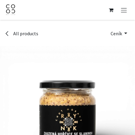
Přejít na obsah
All products
Ceník