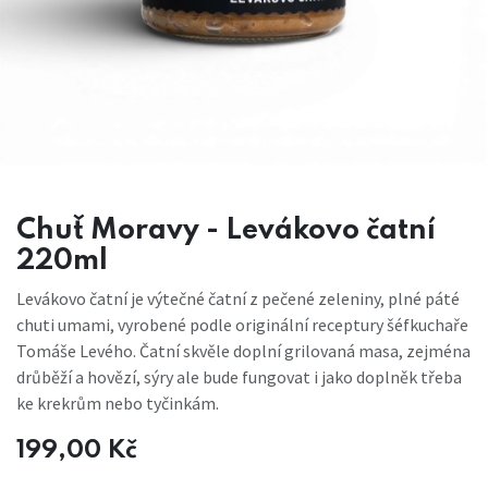
Chuť Moravy - Levákovo čatní
220ml
Levákovo čatní je výtečné čatní z pečené zeleniny, plné páté
chuti umami, vyrobené podle originální receptury šéfkuchaře
Tomáše Levého. Čatní skvěle doplní grilovaná masa, zejména
drůběží a hovězí, sýry ale bude fungovat i jako doplněk třeba
ke krekrům nebo tyčinkám.
199,00
Kč