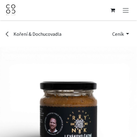
Přejít na obsah
Koření & Dochucovadla
Ceník