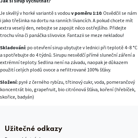
Jak si sirup vychutnat?
Je skvělý v horké variantě s vodou
v poměru 1:10
. Osvědčil se nám
i jako třešinka na dortu na ranních lívancích. A pokud chcete mít
extra veselý den, nebojte se zapojit něco ostřejšího. Přidejte
trochu vína či panáčka slivovice. Fantazii se meze nekladou!
Skladování:
po
otevření sirup ubytujte v lednici při teplotě 4–8 °C
a spotřebujte do 4 týdnů. Sirupu nesvědčí přímé sluneční záření a
extrémní teploty. Sedlina není na závadu, naopak je důkazem
použití celých plodů ovoce a nefiltrované 100% šťávy.
Složení:
pyré z černého rybízu, třtinový cukr, voda, pomerančový
koncentrát bio, grapefruit, bio citrónová šťáva, koření (hřebíček,
skořice, badyán)
Užitečné odkazy