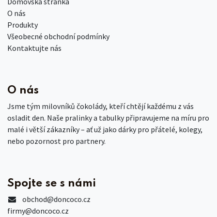
Domovská stránka
O nás
Produkty
Všeobecné obchodní podmínky
Kontaktujte nás
O nás
Jsme tým milovníků čokolády, kteří chtějí každému z vás
osladit den. Naše pralinky a tabulky připravujeme na míru pro
malé i větší zákazníky – ať už jako dárky pro přátelé, kolegy,
nebo pozornost pro partnery.
Spojte se s námi
obchod
@doncoco.cz
firmy@doncoco.cz