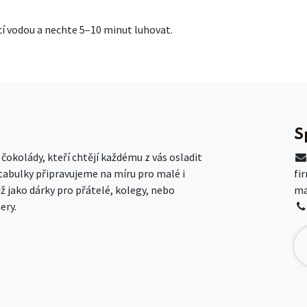
ucí vodou a nechte 5–10 minut luhovat.
S
okolády, kteří chtějí každému z vás osladit
 tabulky připravujeme na míru pro malé i
fi
už jako dárky pro přátelé, kolegy, nebo
ma
ery.