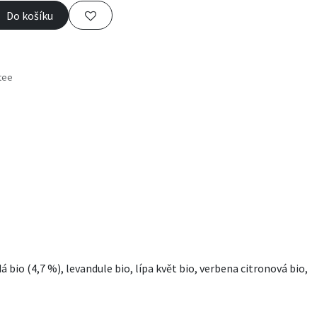
Do košíku
tee
s
 bio (4,7 %), levandule bio, lípa květ bio, verbena citronová bio,