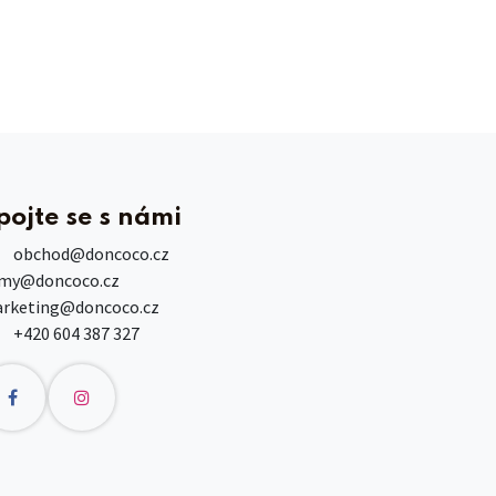
pojte se s námi
obchod
@doncoco.cz
rmy@doncoco.cz
rketing@doncoco.cz
+420 604 387 327