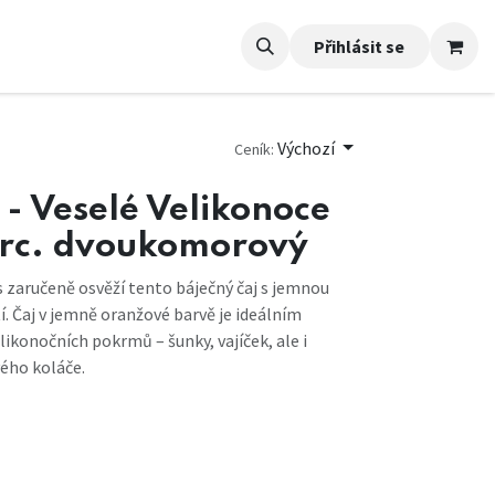
Přihlásit se
Výchozí
Ceník:
- Veselé Velikonoce
orc. dvoukomorový
s zaručeně osvěží tento báječný čaj s jemnou
. Čaj v jemně oranžové barvě je ideálním
ikonočních pokrmů – šunky, vajíček, ale i
ého koláče.