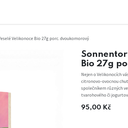
Veselé Velikonoce Bio 27g porc. dvoukomorový
Sonnentor 
Bio 27g p
Nejen o Velikonocích vá
citronovo-ovocnou chutí
společníkem různých vel
tvarohového či jogurtov
95,00
Kč