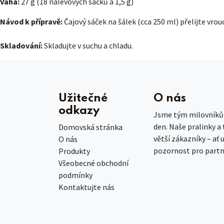
Váha:
27 g (18 nálevových sáčků à 1,5 g)
Návod k přípravě:
Čajový sáček na šálek (cca 250 ml) přelijte vro
Skladování:
Skladujte v suchu a chladu.
Užitečné
O nás
odkazy
Jsme tým milovníků č
den. Naše pralinky a
Domovská stránka
větší zákazníky – ať 
O nás
pozornost pro partn
Produkty
Všeobecné obchodní
podmínky
Kontaktujte nás