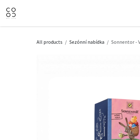
Přejít na obsah
Domů
Naše nabídka
Firemní dárky
O Nás
All products
Sezónní nabídka
Sonnentor - 