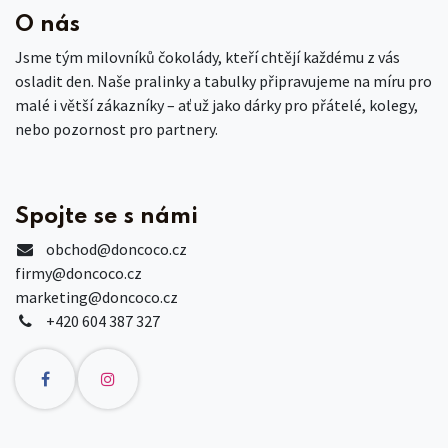
O nás
Jsme tým milovníků čokolády, kteří chtějí každému z vás
osladit den. Naše pralinky a tabulky připravujeme na míru pro
malé i větší zákazníky – ať už jako dárky pro přátelé, kolegy,
nebo pozornost pro partnery.
Spojte se s námi
obchod
@doncoco.cz
firmy@doncoco.cz
marketing@doncoco.cz
+420 604 387 327