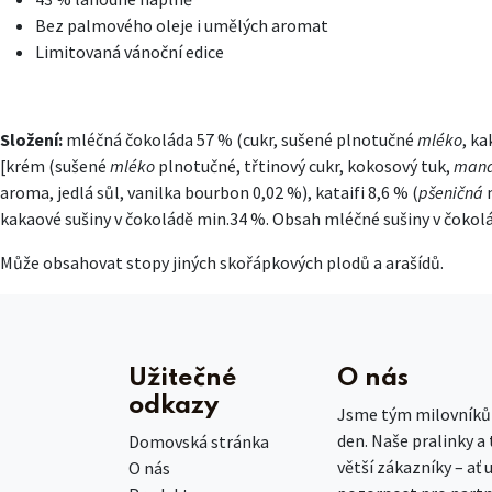
Bez palmového oleje i umělých aromat
Limitovaná vánoční edice
Složení:
mléčná čokoláda 57 % (cukr, sušené plnotučné
mléko
, k
[krém (sušené
mléko
plnotučné, třtinový cukr, kokosový tuk,
mand
aroma, jedlá sůl, vanilka bourbon 0,02 %), kataifi 8,6 % (
pšeničná
kakaové sušiny v čokoládě min.34 %. Obsah mléčné sušiny v čokol
Může obsahovat stopy jiných skořápkových plodů a arašídů.
Užitečné
O nás
odkazy
Jsme tým milovníků č
den. Naše pralinky a
Domovská stránka
větší zákazníky – ať 
O nás