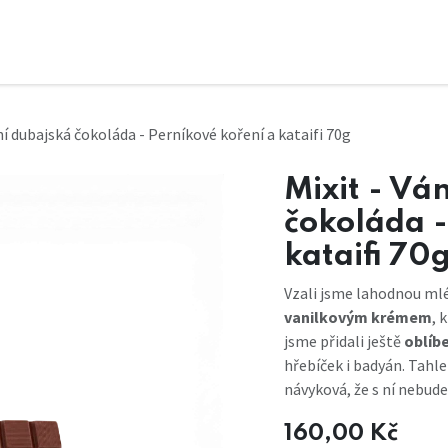
ní dubajská čokoláda - Perníkové koření a kataifi 70g
Mixit - Vá
čokoláda -
kataifi 70
Vzali jsme lahodnou ml
vanilkovým krémem
, 
jsme přidali ještě
oblíb
hřebíček i badyán. Tahle
návyková, že s ní nebude
160,00
Kč