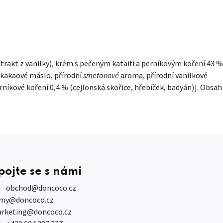
extrakt z vanilky), krém s pečeným kataifi a perníkovým koření 43 %
kakaové máslo, přírodní
smetanové
aroma, přírodní vanilkové
 perníkové koření 0,4 % (cejlonská skořice, hřebíček, badyán)]. Obsah
pojte se s námi
obchod
@doncoco.cz
rmy@doncoco.cz
rketing@doncoco.cz