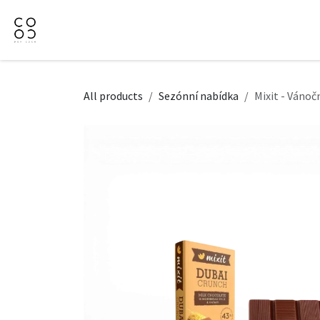
Přejít na obsah
Domů
Naše nabídka
Firemní dárky
O Nás
All products
Sezónní nabídka
Mixit - Vánoč