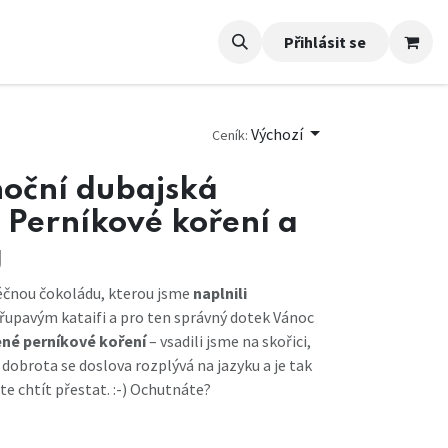
Přihlásit se
Výchozí
Ceník:
noční dubajská
 Perníkové koření a
g
éčnou čokoládu, kterou jsme
naplnili
křupavým kataifi a pro ten správný dotek Vánoc
ené perníkové koření
– vsadili jsme na skořici,
 dobrota se doslova rozplývá na jazyku a je tak
te chtít přestat. :-) Ochutnáte?