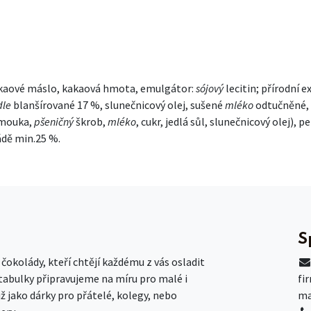
akaové máslo, kakaová hmota, emulgátor:
sójový
lecitin; přírodní 
le
blanšírované 17 %, slunečnicový olej, sušené
mléko
odtučněné, 
mouka,
pšeničný
škrob,
mléko
, cukr, jedlá sůl, slunečnicový olej),
ádě min.25 %.
S
okolády, kteří chtějí každému z vás osladit
 tabulky připravujeme na míru pro malé i
fi
už jako dárky pro přátelé, kolegy, nebo
ma