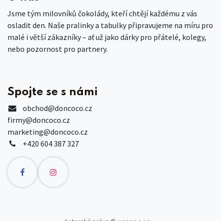
Jsme tým milovníků čokolády, kteří chtějí každému z vás
osladit den. Naše pralinky a tabulky připravujeme na míru pro
malé i větší zákazníky – ať už jako dárky pro přátelé, kolegy,
nebo pozornost pro partnery.
Spojte se s námi
obchod
@doncoco.cz
firmy@doncoco.cz
marketing@doncoco.cz
+420 604 387 327