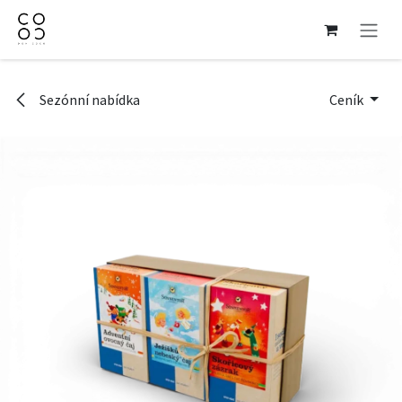
Přejít na obsah
Sezónní nabídka
Ceník