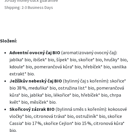
30-day money-back guarantee
Shipping: 2-3 Business Days
Složení:
Adventní ovocný čaj BIO
(aromatizovaný ovocný čaj):
jablka* bio, ibišek* bio, šípek* bio, skořice* bio, hrušky* bio,
kdoule* bio, pomerančová kůra* bio, hřebíček* bio, vanilka
extrakt* bio.
Ježíškův nebeský čaj BIO
(bylinný čaj s kořením): skořice*
bio 38 %, meduňka* bio, ostružina list* bio, pomerančová
kůra* bio, jablka* bio, lékořice* bio, hřebíček* bio, chrpa
květ* bio, měsíček* bio.
Skořicový zázrak BIO
(bylinná směs s kořením): kokosové
vločky* bio, citronová tráva* bio, ostružiník* bio, skořice
Cassia* bio 17 %, skořice Cejlon* bio 15 %, citronová kůra*
bio.