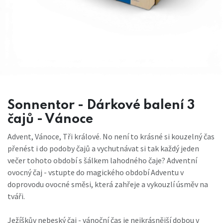
Sonnentor - Dárkové balení 3
čajů - Vánoce
Advent, Vánoce, Tři králové. No není to krásné si kouzelný čas
přenést i do podoby čajů a vychutnávat si tak každý jeden
večer tohoto období s šálkem lahodného čaje? Adventní
ovocný čaj - vstupte do magického období Adventu v
doprovodu ovocné směsi, která zahřeje a vykouzlí úsměv na
tváři.
Ježíškův nebeský čaj - vánoční čas je nejkrásnější dobou v