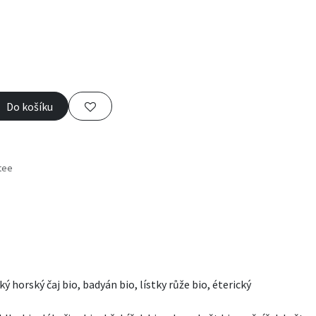
Do košíku
tee
s
horský čaj bio, badyán bio, lístky růže bio, éterický