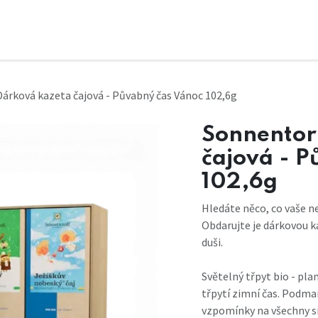
Dárková kazeta čajová - Půvabný čas Vánoc 102,6g
Sonnentor
čajová - 
102,6g
Hledáte něco, co vaše ne
Obdarujte je dárkovou ka
duši.
Světelný třpyt bio - pla
třpytí zimní čas. Podma
vzpomínky na všechny sr