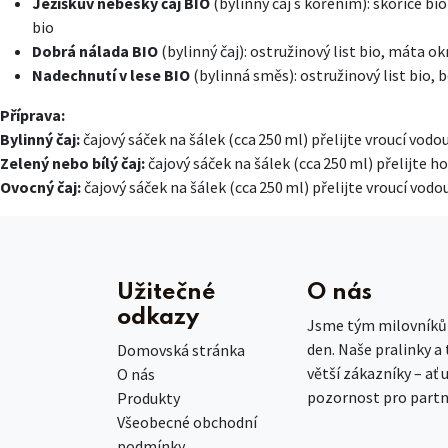
Ježíškův nebeský čaj BIO
(bylinný čaj s kořením): skořice bi
bio
Dobrá nálada BIO
(bylinný čaj): ostružinový list bio, máta ok
Nadechnutí v lese BIO
(bylinná směs): ostružinový list bio, b
Příprava:
Bylinný čaj:
čajový sáček na šálek (cca 250 ml) přelijte vroucí vodo
Zelený nebo bílý čaj:
čajový sáček na šálek (cca 250 ml) přelijte 
Ovocný čaj:
čajový sáček na šálek (cca 250 ml) přelijte vroucí vod
Užitečné
O nás
odkazy
Jsme tým milovníků č
den. Naše pralinky a
Domovská stránka
větší zákazníky – ať 
O nás
pozornost pro partn
Produkty
Všeobecné obchodní
podmínky