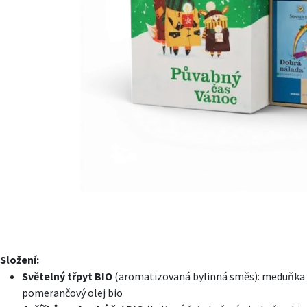
Složení:
Světelný třpyt BIO
(aromatizovaná bylinná směs): meduňka bio
pomerančový olej bio