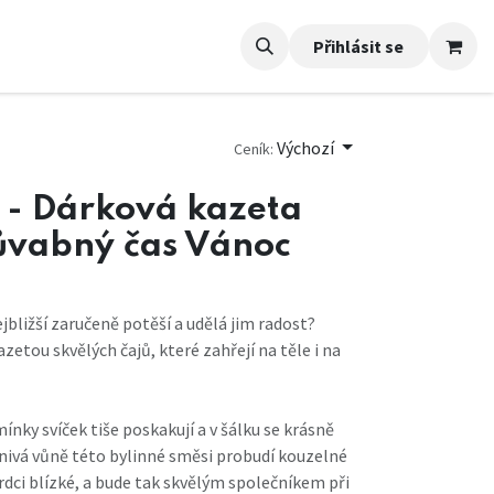
Přihlásit se
Výchozí
Ceník:
 - Dárková kazeta
Půvabný čas Vánoc
jbližší zaručeně potěší a udělá jim radost?
zetou skvělých čajů, které zahřejí na těle i na
mínky svíček tiše poskakují a v šálku se krásně
nivá vůně této bylinné směsi probudí kouzelné
dci blízké, a bude tak skvělým společníkem při