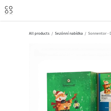
Přejít na obsah
Domů
Naše nabídka
Firemní dárky
O Nás
All products
Sezónní nabídka
Sonnentor - 