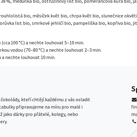
o 38 %, meduňka bio, ostružinový list bio, pomerančová kůra bio, jab
rouhlolistá bio, měsíček květ bio, chrpa květ bio, slunečnice okvětí
orůvka list bio, smrkové jehličí bio, pampeliška bio, kopřiva bio, ji
u (cca 100 °C) a nechte louhovat 5–10 min.
horkou vodou (70–80 °C) a nechte louhovat 2–3 min.
ou a nechte louhovat 10 min.
S
okolády, kteří chtějí každému z vás osladit
 tabulky připravujeme na míru pro malé i
fi
už jako dárky pro přátelé, kolegy, nebo
ma
ery.