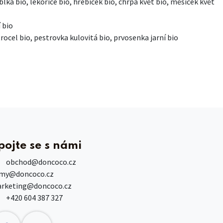
lka bio, lékořice bio, hřebíček bio, chrpa květ bio, měsíček květ
 bio
trocel bio, pestrovka kulovitá bio, prvosenka jarní bio
pojte se s námi
obchod
@doncoco.cz
rmy@doncoco.cz
rketing@doncoco.cz
+420 604 387 327