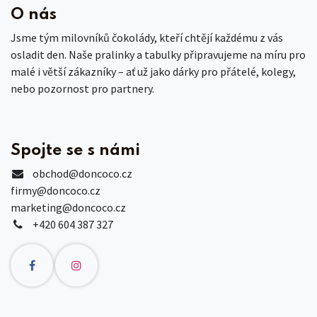
O nás
Jsme tým milovníků čokolády, kteří chtějí každému z vás
osladit den. Naše pralinky a tabulky připravujeme na míru pro
malé i větší zákazníky – ať už jako dárky pro přátelé, kolegy,
nebo pozornost pro partnery.
Spojte se s námi
obchod
@doncoco.cz
firmy@doncoco.cz
marketing@doncoco.cz
+420 604 387 327