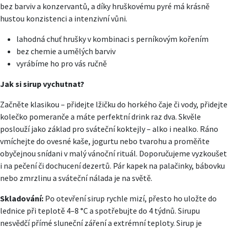
bez barviv a konzervantů, a díky hruškovému pyré má krásně
hustou konzistenci a intenzivní vůni.
lahodná chuť hrušky v kombinaci s perníkovým kořením
bez chemie a umělých barviv
vyrábíme ho pro vás ručně
Jak si sirup vychutnat?
Začněte klasikou – přidejte lžičku do horkého čaje či vody, přidejte
kolečko pomeranče a máte perfektní drink raz dva. Skvěle
poslouží jako základ pro sváteční koktejly – alko i nealko. Ráno
vmíchejte do ovesné kaše, jogurtu nebo tvarohu a proměňte
obyčejnou snídani v malý vánoční rituál. Doporučujeme vyzkoušet
i na pečení či dochucení dezertů. Pár kapek na palačinky, bábovku
nebo zmrzlinu a sváteční nálada je na světě.
Skladování:
Po otevření sirup rychle mizí, přesto ho uložte do
lednice při teplotě 4–8 °C a spotřebujte do 4 týdnů. Sirupu
nesvědčí přímé sluneční záření a extrémní teploty. Sirup je