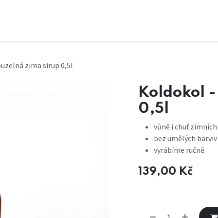
uzelná zima sirup 0,5l
Koldokol -
0,5l
vůně i chuť zimních
bez umělých barviv
vyrábíme ručně
139,00
Kč