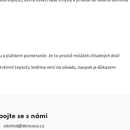
ou a plátkem pomeranče. Je to prostě miláček chladných dnů!
 extrémní teploty. Sedlina není na závadu, naopak je důkazem
pojte se s námi
obchod
@doncoco.cz