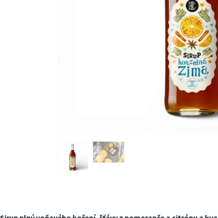
Sirup plný voňavého koření, šťávy z pomeranče a citrónu a kva