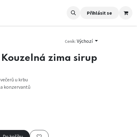
Přihlásit se
Výchozí
Ceník:
 Kouzelná zima sirup
 večerů u krbu
 a konzervantů
Do košíku