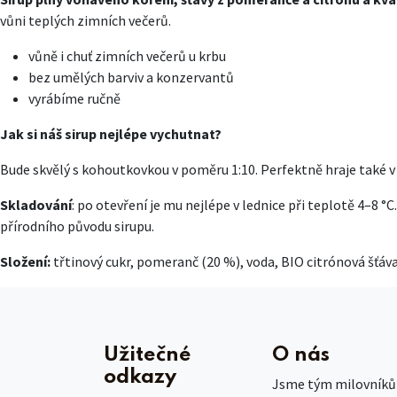
vůni teplých zimních večerů.
vůně i chuť zimních večerů u krbu
bez umělých barviv a konzervantů
vyrábíme ručně
Jak si náš sirup nejlépe vychutnat?
Bude skvělý s kohoutkovkou v poměru 1:10. Perfektně hraje také 
Skladování
: po otevření je mu nejlépe v lednice při teplotě 4–8 
přírodního původu sirupu.
Složení:
třtinový cukr, pomeranč (20 %), voda, BIO citrónová šťáva
Užitečné
O nás
odkazy
Jsme tým milovníků č