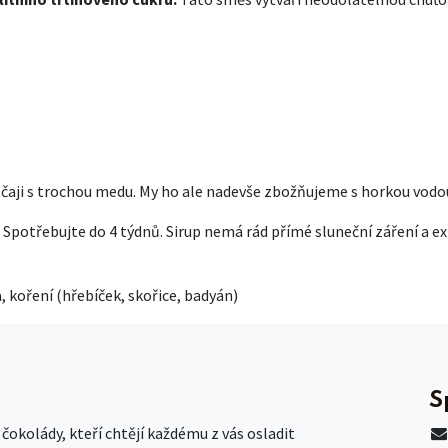
v čaji s trochou medu. My ho ale nadevše zbožňujeme s horkou vod
°C. Spotřebujte do 4 týdnů. Sirup nemá rád přímé sluneční záření a
, koření (hřebíček, skořice, badyán)
S
okolády, kteří chtějí každému z vás osladit