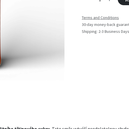
Terms and Conditions
30-day money-back guaran
Shipping: 2-3 Business Day
litního třtinového cukru.
Tato směs vytváří neodolatelnou chuťov