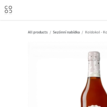
Přejít na obsah
Domů
Naše nabídka
Firemní dárky
O Nás
All products
Sezónní nabídka
Koldokol - Ko