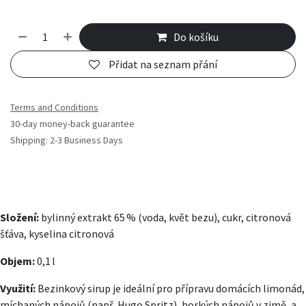
Do košíku
Přidat na seznam přání
Terms and Conditions
30-day money-back guarantee
Shipping: 2-3 Business Days
Složení:
bylinný extrakt 65 % (voda, květ bezu), cukr, citronová
šťáva, kyselina citronová
Objem:
0,1 l
Využití:
Bezinkový sirup je ideální pro přípravu domácích limonád,
míchaných nápojů (např. Hugo Spritz), horkých nápojů v zimě, a