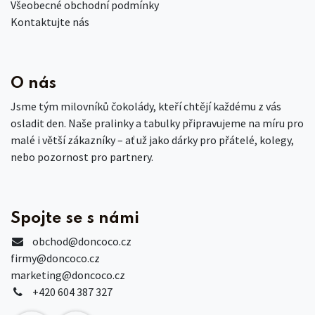
Všeobecné obchodní podmínky
Kontaktujte nás
O nás
Jsme tým milovníků čokolády, kteří chtějí každému z vás
osladit den. Naše pralinky a tabulky připravujeme na míru pro
malé i větší zákazníky – ať už jako dárky pro přátelé, kolegy,
nebo pozornost pro partnery.
Spojte se s námi
obchod
@doncoco.cz
firmy@doncoco.cz
marketing@doncoco.cz
+420 604 387 327