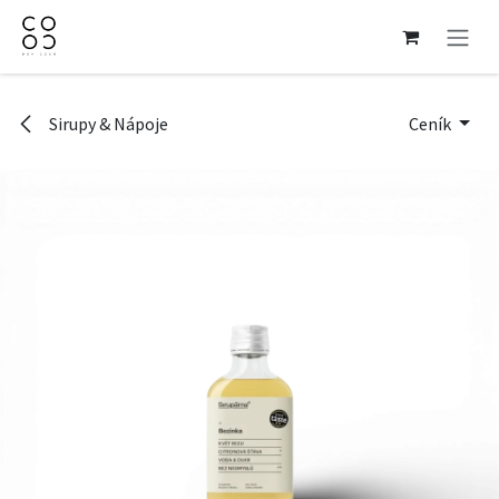
Přejít na obsah
Sirupy & Nápoje
Ceník