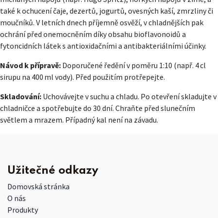
také k ochucení čaje, dezertů, jogurtů, ovesných kaší, zmrzliny či
moučníků. V letních dnech příjemně osvěží, v chladnějších pak
ochrání před onemocněním díky obsahu bioflavonoidů a
fytoncidních látek s antioxidačními a antibakteriálními účinky.
Návod k přípravě:
Doporučené ředění v poměru 1:10 (např. 4 cl
sirupu na 400 ml vody). Před použitím protřepejte.
Skladování:
Uchovávejte v suchu a chladu. Po otevření skladujte v
chladničce a spotřebujte do 30 dní. Chraňte před slunečním
světlem a mrazem. Případný kal není na závadu.
Užitečné odkazy
Domovská stránka
O nás
Produkty